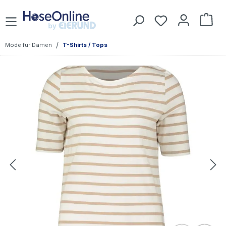
Zum Hauptinhalt springen
Du hast 0 Prod
War
/
Mode für Damen
T-Shirts / Tops
Bildergalerie überspringen