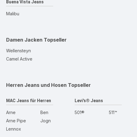
Buena Vista Jeans
Malibu
Damen Jacken
Topseller
Wellensteyn
Camel Active
Herren Jeans und Hosen
Topseller
MAC Jeans für Herren
Levi's® Jeans
Arne
Ben
501®
511™
Arne Pipe
Jogn
Lennox