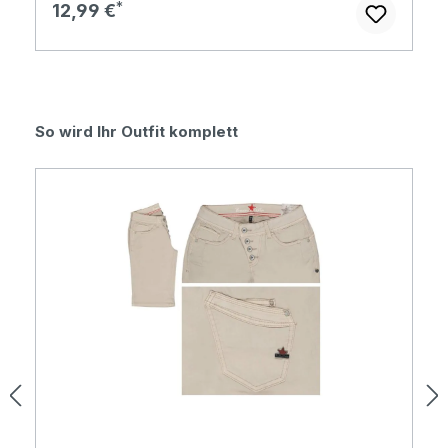
Regulärer Preis:
12,99 €
Produktgalerie überspringen
So wird Ihr Outfit komplett