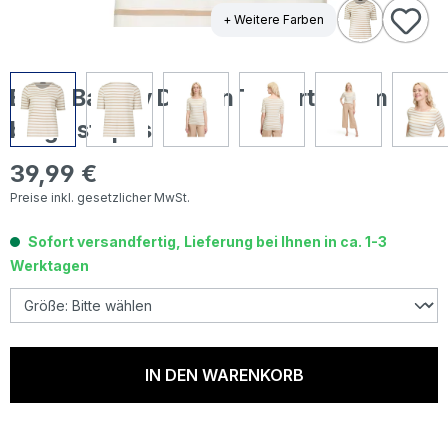
+ Weitere Farben
Betty Barclay Damen T-Shirt cream
beige stripes
39,99 €
Regulärer Preis:
Preise inkl. gesetzlicher MwSt.
Sofort versandfertig, Lieferung bei Ihnen in ca. 1-3
Werktagen
IN DEN WARENKORB