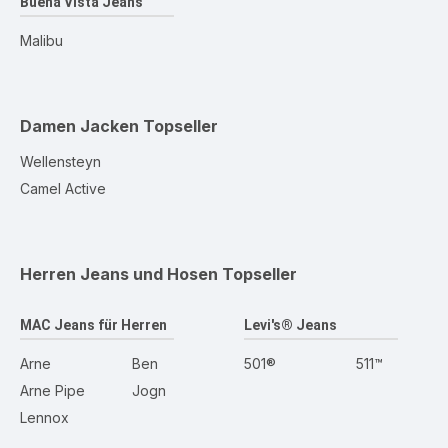
Buena Vista Jeans
Malibu
Damen Jacken
Topseller
Wellensteyn
Camel Active
Herren Jeans und Hosen
Topseller
MAC Jeans für Herren
Levi's® Jeans
Arne
Ben
501®
511™
Arne Pipe
Jogn
Lennox