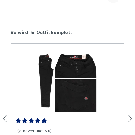
Produktgalerie überspringen
So wird Ihr Outfit komplett
Durchschnittliche Bewertung von 5 von 5 Sternen
(Ø Bewertung: 5.0)