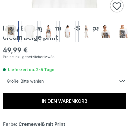
Betty Barclay Damen T-Shirt patch
cream beige print
49,99 €
Regulärer Preis:
Preise inkl. gesetzlicher MwSt.
Lieferzeit ca. 2-5 Tage
IN DEN WARENKORB
Farbe:
Cremeweiß mit Print