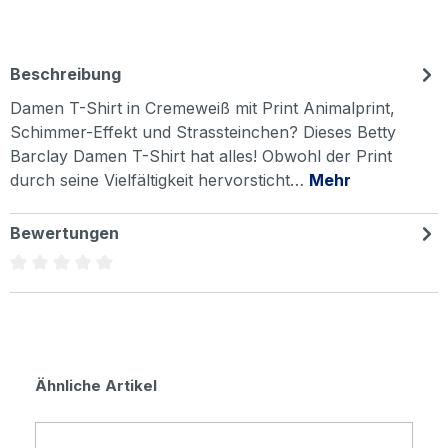
Beschreibung
Damen T-Shirt in Cremeweiß mit Print Animalprint,
Schimmer-Effekt und Strassteinchen? Dieses Betty
Barclay Damen T-Shirt hat alles! Obwohl der Print
durch seine Vielfältigkeit hervorsticht…
Mehr
Bewertungen
Durchschnittliche Bewertung von 0 von 5 Sternen
Produktgalerie überspringen
Ähnliche Artikel