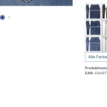
Blue Fi
Blue Fi
Blue Fi
Alle Farb
Produktnum
EAN:
406687