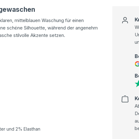
angewaschen
K
klaren, mittelblauen Waschung für einen
Wi
eine schöne Silhouette, während der angenehm
U
sche stilvolle Akzente setzen.
u
B
B
K
Ab
D
au
be
er und 2% Elasthan