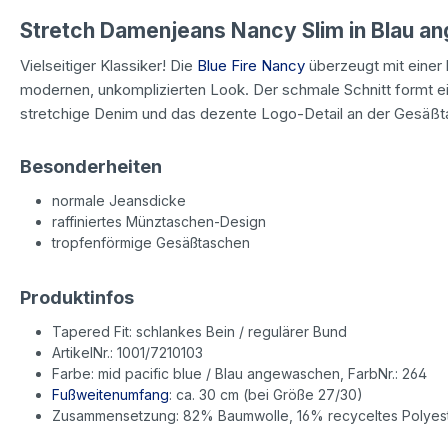
Stretch Damenjeans Nancy Slim in Blau 
Vielseitiger Klassiker! Die
Blue Fire Nancy
überzeugt mit einer 
modernen, unkomplizierten Look. Der schmale Schnitt formt 
stretchige Denim und das dezente Logo-Detail an der Gesäßta
Besonderheiten
normale Jeansdicke
raffiniertes Münztaschen-Design
tropfenförmige Gesäßtaschen
Produktinfos
Tapered Fit: schlankes Bein / regulärer Bund
ArtikelNr.: 1001/7210103
Farbe: mid pacific blue / Blau angewaschen, FarbNr.: 264
Fußweitenumfang
: ca. 30 cm (bei Größe 27/30)
Zusammensetzung: 82% Baumwolle, 16% recyceltes Polyest