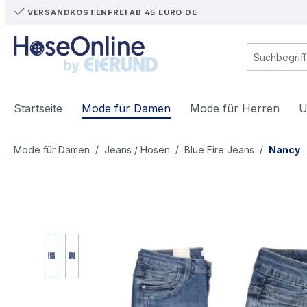
VERSANDKOSTENFREI AB 45 EURO DE
m Hauptinhalt springen
Zur Suche springen
Zur Hauptnavigation springen
Startseite
Mode für Damen
Mode für Herren
U
/
/
/
Mode für Damen
Jeans / Hosen
Blue Fire Jeans
Nancy
Bildergalerie überspringen