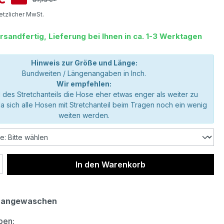
setzlicher MwSt.
rsandfertig, Lieferung bei Ihnen in ca. 1-3 Werktagen
Hinweis zur Größe und Länge:
Bundweiten / Längenangaben in Inch.
Wir empfehlen:
 des Stretchanteils die Hose eher etwas enger als weiter zu
da sich alle Hosen mit Stretchanteil beim Tragen noch ein wenig
weiten werden.
 Anzahl: Gib den gewünschten Wert ein 
In den Warenkorb
 angewaschen
auswählen
ben: