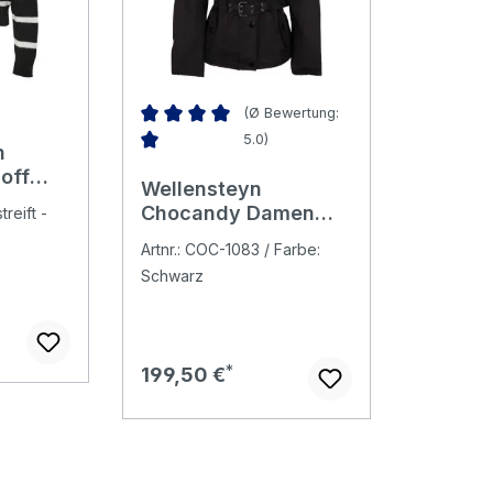
(Ø Bewertung:
5.0)
n
Durchschnittliche Bewertung von 5 von 5 Ster
 off
Wellensteyn
Chocandy Damen
reift -
Jacke matt black
Artnr.: COC-1083 / Farbe:
Schwarz
Regulärer Preis:
199,50 €