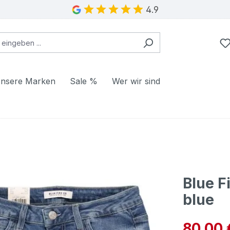
4.9
nsere Marken
Sale %
Wer wir sind
Blue F
blue
Verkaufspre
80,00 