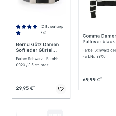
(Ø Bewertung:
5.0)
Comma Dame
Durchschnittliche Bewertung von 5 von 5 Sternen
Pullover black
Bernd Götz Damen
white stripes
Softleder Gürtel
Farbe: Schwarz gest
black
FarbNr.: 99X0
Farbe: Schwarz - FarbNr.:
0020 / 3,5 cm breit
Regulärer Preis:
69,99 €
Regulärer Preis:
29,95 €