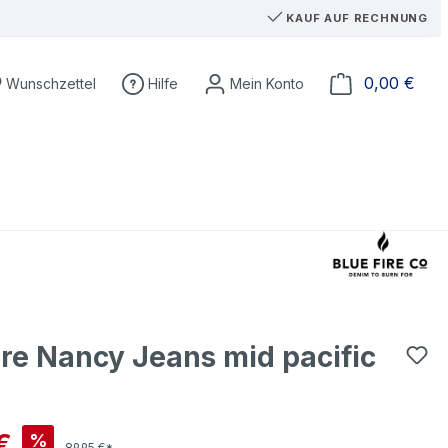
KAUF AUF RECHNUNG
Du hast 0 Produkte auf dem Merkzettel
Ware
0,00 €
Wunschzettel
Hilfe
ire Nancy Jeans mid pacific
is:
€
%
89,95 €*