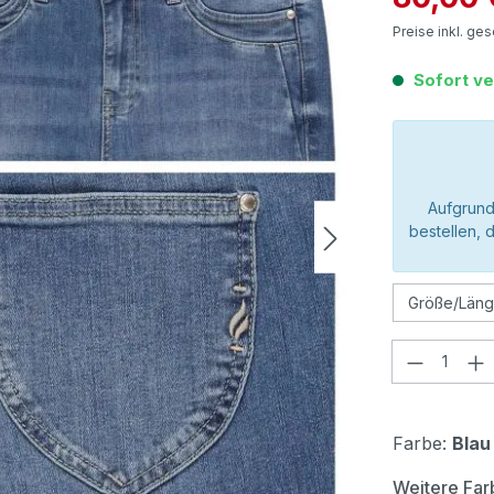
Preise inkl. ge
Sofort ve
Aufgrund
bestellen, 
Produkt
Farbe:
Blau
Weitere Far