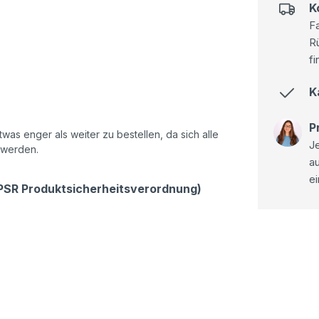
K
Fa
R
fi
K
P
as enger als weiter zu bestellen, da sich alle
Je
 werden.
a
ei
GPSR Produktsicherheitsverordnung)