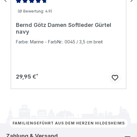
Durchschnittliche Bewertung von 4.86 von 5 Sternen
(Ø Bewertung: 4.9)
Bernd Götz Damen Softleder Gürtel
navy
Farbe: Marine - FarbNr.: 0045 / 3,5 cm breit
Regulärer Preis:
29,95 €
FAMILIENGEFÜHRT AUS DEM HERZEN HILDESHEIMS
Zahlung & Versand