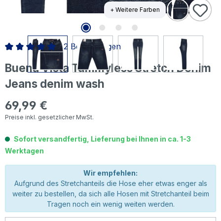
+ Weitere Farben
2 Bewertungen
Durchschnittliche Bewertung von 5 von 5 Sternen
Buena Vista Tummyless Stretch Denim
Jeans denim wash
69,99 €
Regulärer Preis:
Preise inkl. gesetzlicher MwSt.
Sofort versandfertig, Lieferung bei Ihnen in ca. 1-3
Werktagen
Wir empfehlen:
Aufgrund des Stretchanteils die Hose eher etwas enger als
weiter zu bestellen, da sich alle Hosen mit Stretchanteil beim
Tragen noch ein wenig weiten werden.