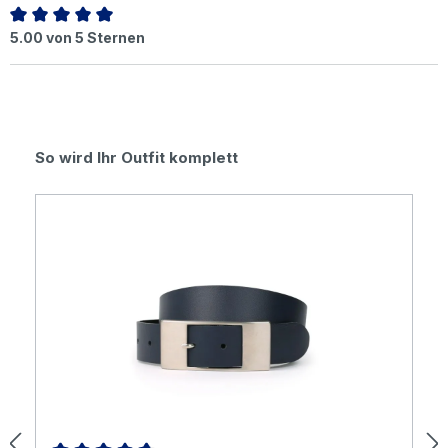
Durchschnittliche Bewertung von 5 von 5 Sternen
5.00 von 5 Sternen
Produktgalerie überspringen
So wird Ihr Outfit komplett