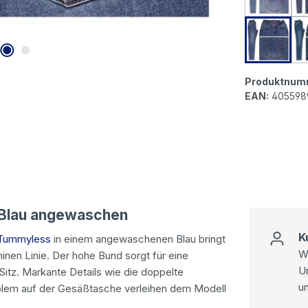
Buena V
Buena V
Produktnum
EAN:
405598
 Blau angewaschen
K
 Tummyless
in einem angewaschenen Blau bringt
Wi
ninen Linie. Der hohe Bund sorgt für eine
U
Sitz. Markante Details wie die doppelte
u
mblem auf der Gesäßtasche verleihen dem Modell