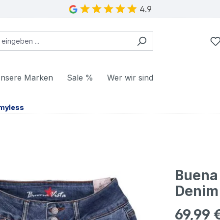
4.9
nsere Marken
Sale %
Wer wir sind
myless
Buena 
Denim
69,99 
Regulärer Pr