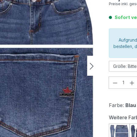
Preise inkl. ge
Sofort ve
Aufgrund
bestellen, 
Produkt
Farbe:
Blau
Weitere Far