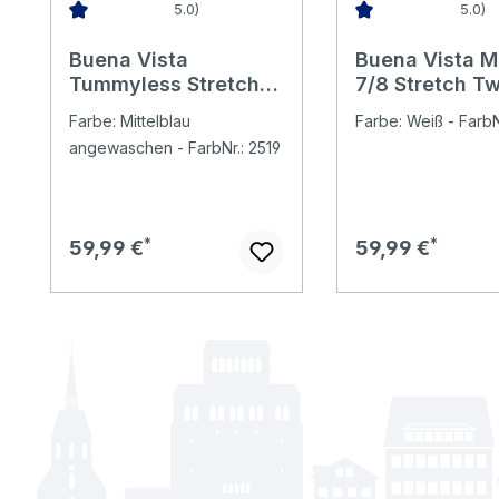
5.0)
5.0)
Durchschnittliche Bewertung von 5 von 5 Sternen
Durchschnittliche 
Buena Vista
Buena Vista M
Tummyless Stretch
7/8 Stretch Twi
Denim Jeans mid
Baumwollhose
Farbe: Mittelblau
Farbe: Weiß - FarbN
stone
classic white 
angewaschen - FarbNr.: 2519
Regulärer Preis:
Regulärer Preis:
59,99 €
59,99 €