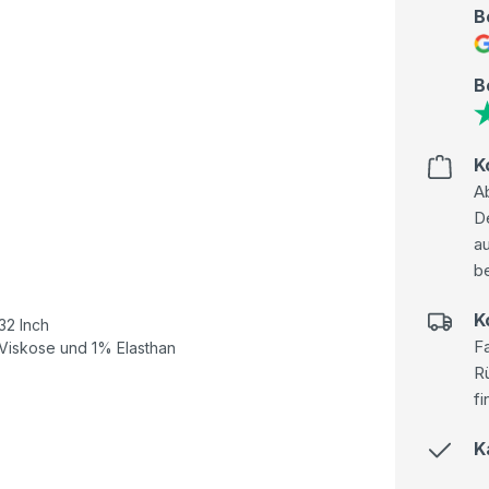
B
B
K
Ab
D
au
be
K
32 Inch
Fa
Viskose und 1% Elasthan
R
fi
K