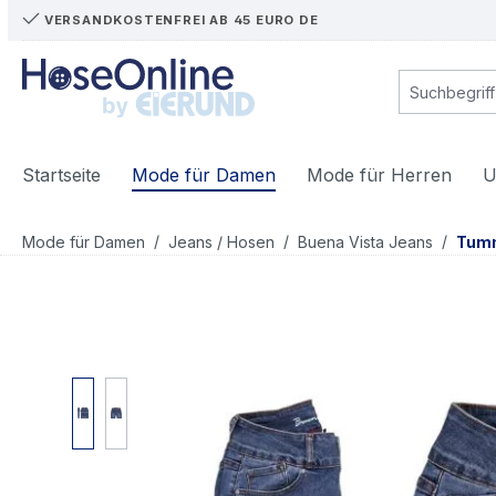
VERSANDKOSTENFREI AB 45 EURO DE
m Hauptinhalt springen
Zur Suche springen
Zur Hauptnavigation springen
Startseite
Mode für Damen
Mode für Herren
U
/
/
/
Mode für Damen
Jeans / Hosen
Buena Vista Jeans
Tum
Bildergalerie überspringen