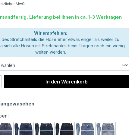
setzlicher MwSt.
rsandfertig, Lieferung bei Ihnen in ca. 1-3 Werktagen
Wir empfehlen:
 des Stretchanteils die Hose eher etwas enger als weiter zu
da sich alle Hosen mit Stretchanteil beim Tragen noch ein wenig
weiten werden.
 Anzahl: Gib den gewünschten Wert ein 
In den Warenkorb
 angewaschen
auswählen
ben: