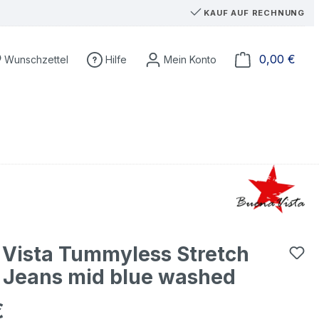
KAUF AUF RECHNUNG
Du hast 0 Produkte auf dem Merkzettel
Ware
0,00 €
Wunschzettel
Hilfe
Vista Tummyless Stretch
 Jeans mid blue washed
€
eis: