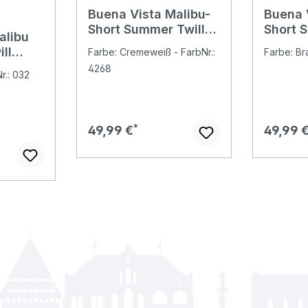
Buena Vista Malibu-
Buena 
Bewertung von 5 von 5 Sternen
Short Summer Twill
Short 
alibu
Baumwollhose ecru
Baumwo
ll
Farbe: Cremeweiß - FarbNr.:
Farbe: Br
4268
r.: 032
fringe
Regulärer Preis:
Regulär
49,99 €
49,99 