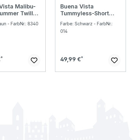
Vista Malibu-
Buena Vista
Summer Twill
Tummyless-Short
llhose kaffee
Stretch Twill
aun - FarbNr.: 8340
Farbe: Schwarz - FarbNr.:
Baumwollhose black
014
er Preis:
Regulärer Preis:
€
49,99 €