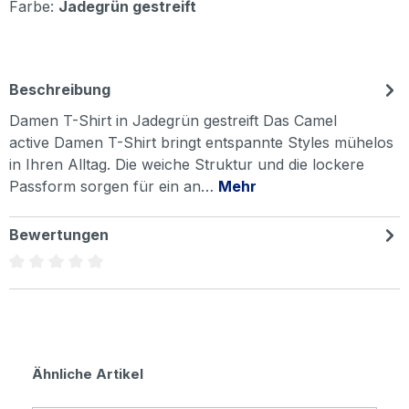
Farbe:
Jadegrün gestreift
Beschreibung
Damen T-Shirt in Jadegrün gestreift Das Camel
active Damen T-Shirt bringt entspannte Styles mühelos
in Ihren Alltag. Die weiche Struktur und die lockere
Passform sorgen für ein an…
Mehr
Bewertungen
Durchschnittliche Bewertung von 0 von 5 Sternen
Produktgalerie überspringen
Ähnliche Artikel