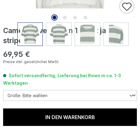
Camel active Damen T-Shirt jade
striped
69,95 €
Regulärer Preis:
Preise inkl. gesetzlicher MwSt.
Sofort versandfertig, Lieferung bei Ihnen in ca. 1-3
Werktagen
IN DEN WARENKORB