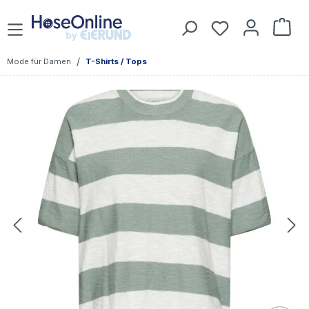
Zum Hauptinhalt springen
Du hast 0 Prod
War
/
Mode für Damen
T-Shirts / Tops
Bildergalerie überspringen