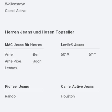
Wellensteyn
Camel Active
Herren Jeans und Hosen
Topseller
MAC Jeans für Herren
Levi's® Jeans
Arne
Ben
501®
511™
Arne Pipe
Jogn
Lennox
Pioneer Jeans
Camel Active Jeans
Rando
Houston