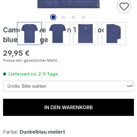
Camel active Damen T-Shirt ocean
blue melange
29,95 €
Regulärer Preis:
Preise inkl. gesetzlicher MwSt.
Lieferzeit ca. 2-5 Tage
IN DEN WARENKORB
Farbe:
Dunkelblau meliert