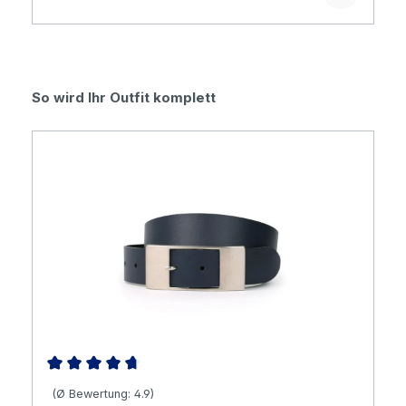
Produktgalerie überspringen
So wird Ihr Outfit komplett
Durchschnittliche Bewertung von 4.86 von 5 Sternen
(Ø Bewertung: 4.9)