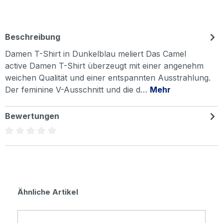
Beschreibung
Damen T-Shirt in Dunkelblau meliert Das Camel
active Damen T-Shirt überzeugt mit einer angenehm
weichen Qualität und einer entspannten Ausstrahlung.
Der feminine V-Ausschnitt und die d…
Mehr
Bewertungen
Durchschnittliche Bewertung von 0 von 5 Sternen
Produktgalerie überspringen
Ähnliche Artikel