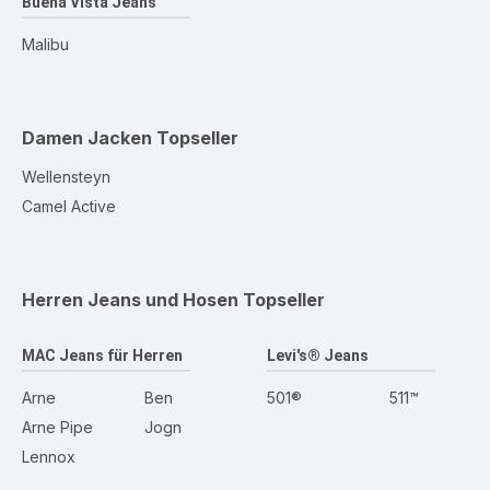
Buena Vista Jeans
Malibu
Damen Jacken
Topseller
Wellensteyn
Camel Active
Herren Jeans und Hosen
Topseller
MAC Jeans für Herren
Levi's® Jeans
Arne
Ben
501®
511™
Arne Pipe
Jogn
Lennox