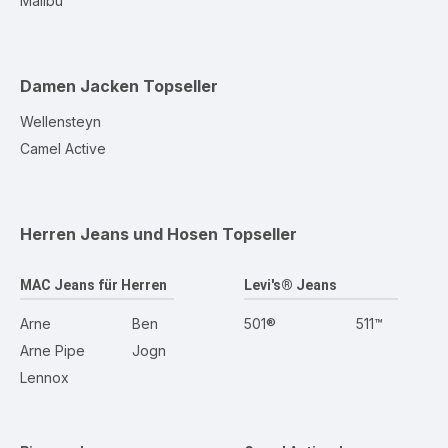
Malibu
Damen Jacken
Topseller
Wellensteyn
Camel Active
Herren Jeans und Hosen
Topseller
MAC Jeans für Herren
Levi's® Jeans
Arne
Ben
501®
511™
Arne Pipe
Jogn
Lennox