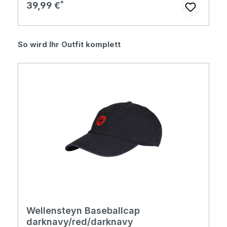
Regulärer Preis:
39,99 €
Produktgalerie überspringen
So wird Ihr Outfit komplett
Wellensteyn Baseballcap
darknavy/red/darknavy