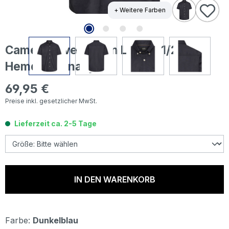
+ Weitere Farben
Camel active Herren Leinen 1/2 Arm
Hemd dark navy
69,95 €
Regulärer Preis:
Preise inkl. gesetzlicher MwSt.
Lieferzeit ca. 2-5 Tage
IN DEN WARENKORB
Farbe:
Dunkelblau