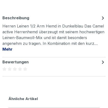
Beschreibung
Herren Leinen 1/2 Arm Hemd in Dunkelblau Das Camel
active Herrenhemd überzeugt mit seinem hochwertigen
Leinen-Baumwoll-Mix und ist damit besonders
angenehm zu tragen. In Kombination mit den kurz…
Mehr
Bewertungen
Durchschnittliche Bewertung von 0 von 5 Sternen
Produktgalerie überspringen
Ähnliche Artikel