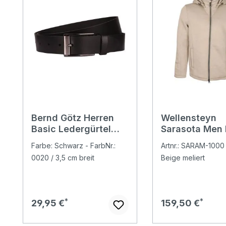
Bernd Götz Herren
Wellensteyn
Basic Ledergürtel
Sarasota Men 
black
Jacke
Farbe: Schwarz - FarbNr.:
Artnr.: SARAM-1000 
cashmeremel
0020 / 3,5 cm breit
Beige meliert
oonstone
Regulärer Preis:
Regulärer Preis:
29,95 €
159,50 €