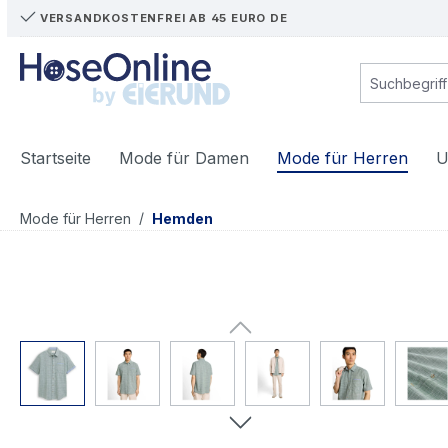
VERSANDKOSTENFREI AB 45 EURO DE
m Hauptinhalt springen
Zur Suche springen
Zur Hauptnavigation springen
Startseite
Mode für Damen
Mode für Herren
U
/
Mode für Herren
Hemden
Bildergalerie überspringen