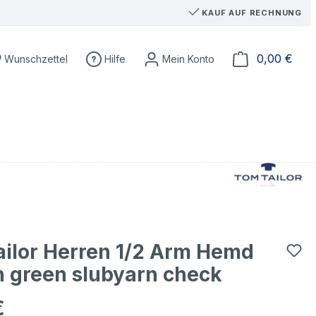
KAUF AUF RECHNUNG
Du hast 0 Produkte auf dem Merkzettel
Ware
0,00 €
Wunschzettel
Hilfe
ilor Herren 1/2 Arm Hemd
 green slubyarn check
€
eis: