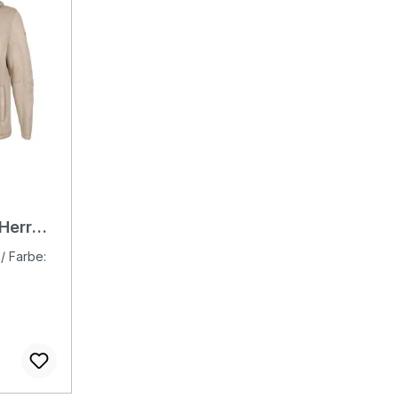
Herren
/ Farbe:
ange/m