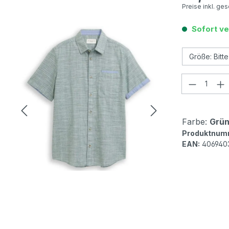
Preise inkl. ge
Sofort ve
Produkt
Farbe:
Grün
Produktnum
EAN:
406940