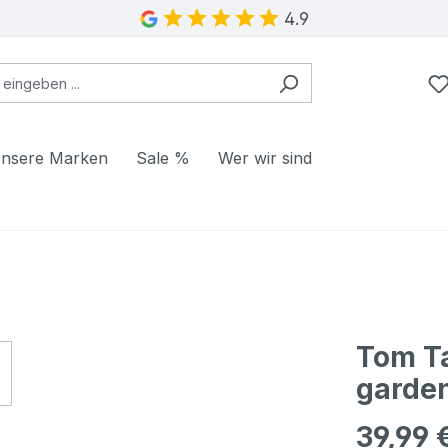
4.9
nsere Marken
Sale %
Wer wir sind
Tom Ta
garden
39,99 
Regulärer Pr