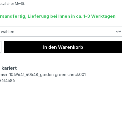
setzlicher MwSt.
rsandfertig, Lieferung bei Ihnen in ca. 1-3 Werktagen
 Anzahl: Gib den gewünschten Wert ein 
In den Warenkorb
 kariert
mer:
1049641_40548_garden green check001
3614586