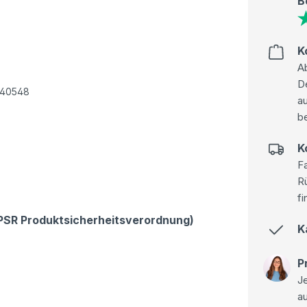
B
K
Ab
D
: 40548
au
be
K
Fa
R
fi
GPSR Produktsicherheitsverordnung)
K
P
Je
a