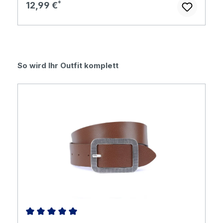
Regulärer Preis:
12,99 €
Produktgalerie überspringen
So wird Ihr Outfit komplett