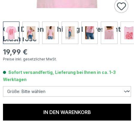
Cecil Damen T-Shirt Big Leaves light
blush rose
19,99 €
Regulärer Preis:
Preise inkl. gesetzlicher MwSt.
Sofort versandfertig, Lieferung bei Ihnen in ca. 1-3
Werktagen
IN DEN WARENKORB