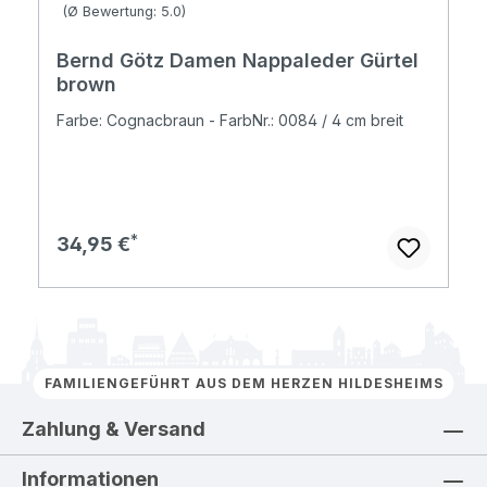
Durchschnittliche Bewertung von 5 von 5 Sternen
(Ø Bewertung: 5.0)
Bernd Götz Damen Nappaleder Gürtel
brown
Farbe: Cognacbraun - FarbNr.: 0084 / 4 cm breit
Regulärer Preis:
34,95 €
FAMILIENGEFÜHRT AUS DEM HERZEN HILDESHEIMS
Zahlung & Versand
Informationen