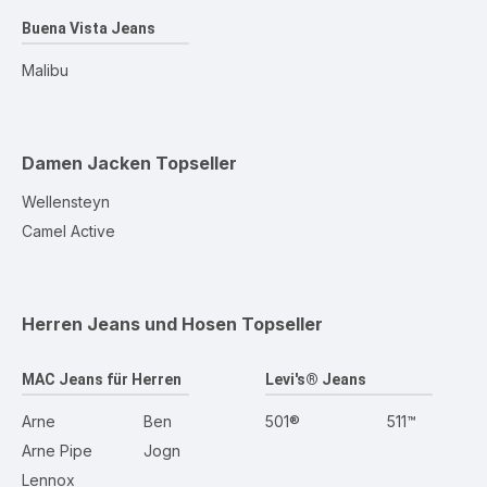
Buena Vista Jeans
Malibu
Damen Jacken
Topseller
Wellensteyn
Camel Active
Herren Jeans und Hosen
Topseller
MAC Jeans für Herren
Levi's® Jeans
Arne
Ben
501®
511™
Arne Pipe
Jogn
Lennox