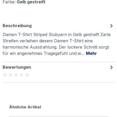
Farbe:
Gelb gestreift
Beschreibung
Damen T-Shirt Striped Slubyarn in Gelb gestreift Zarte
Streifen verleihen diesem Damen T-Shirt eine
harmonische Ausstrahlung. Der lockere Schnitt sorgt
für ein angenehmes Tragegefühl und ei…
Mehr
Bewertungen
Durchschnittliche Bewertung von 0 von 5 Sternen
Produktgalerie überspringen
Ähnliche Artikel