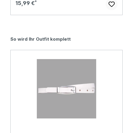
Regulärer Preis:
15,99 €
Produktgalerie überspringen
So wird Ihr Outfit komplett