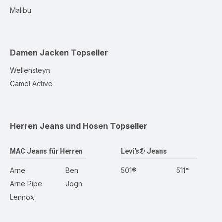
Malibu
Damen Jacken
Topseller
Wellensteyn
Camel Active
Herren Jeans und Hosen
Topseller
MAC Jeans für Herren
Levi's® Jeans
Arne
Ben
501®
511™
Arne Pipe
Jogn
Lennox