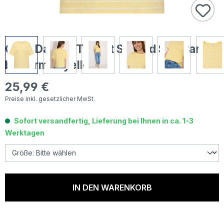
Cecil Damen T-Shirt Striped Slubyarn
buttermilk yellow
25,99 €
Regulärer Preis:
Preise inkl. gesetzlicher MwSt.
Sofort versandfertig, Lieferung bei Ihnen in ca. 1-3
Werktagen
IN DEN WARENKORB