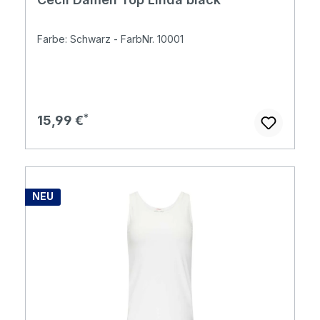
Farbe: Schwarz - FarbNr. 10001
Regulärer Preis:
15,99 €
NEU