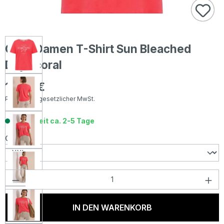
Cecil Damen T-Shirt Sun Bleached
Days coral
17,99 €
Regulärer Preis:
Preise inkl. gesetzlicher MwSt.
Lieferzeit ca. 2-5 Tage
auswählen
Größe
Produkt Anzahl: Gib den gewünschten Wer
IN DEN WARENKORB