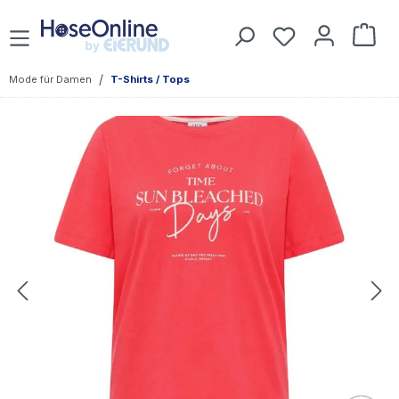
Zum Hauptinhalt springen
War
/
Mode für Damen
T-Shirts / Tops
Bildergalerie überspringen