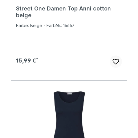
Street One Damen Top Anni cotton
beige
Farbe: Beige - FarbNr.: 16667
Regulärer Preis:
15,99 €