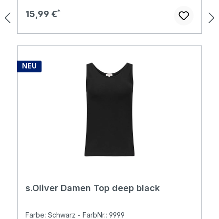
Regulärer Preis:
15,99 €
NEU
s.Oliver Damen Top deep black
Farbe: Schwarz - FarbNr.: 9999