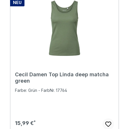
NEU
Cecil Damen Top Linda deep matcha
green
Farbe: Grün - FarbNr. 17764
Regulärer Preis:
15,99 €