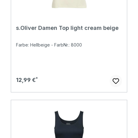
s.Oliver Damen Top light cream beige
Farbe: Hellbeige - FarbNr.: 8000
Regulärer Preis:
12,99 €