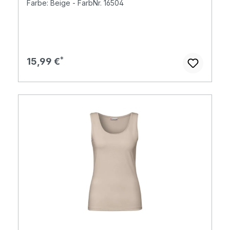
Farbe: Beige - FarbNr. 16504
Regulärer Preis:
15,99 €