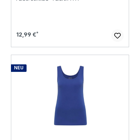
Regulärer Preis:
12,99 €
NEU