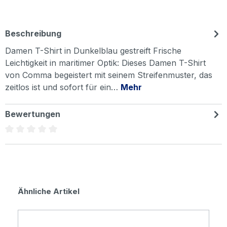
Beschreibung
Damen T-Shirt in Dunkelblau gestreift Frische
Leichtigkeit in maritimer Optik: Dieses Damen T-Shirt
von Comma begeistert mit seinem Streifenmuster, das
zeitlos ist und sofort für ein…
Mehr
Bewertungen
Durchschnittliche Bewertung von 0 von 5 Sternen
Produktgalerie überspringen
Ähnliche Artikel