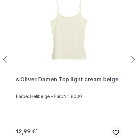
s.Oliver Damen Top light cream beige
Farbe: Hellbeige - FarbNr.: 8000
Regulärer Preis:
12,99 €