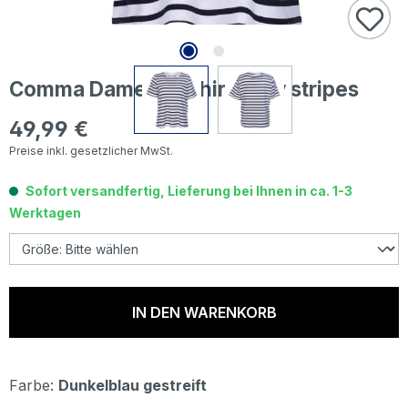
Comma Damen T-Shirt navy stripes
49,99 €
Regulärer Preis:
Preise inkl. gesetzlicher MwSt.
Sofort versandfertig, Lieferung bei Ihnen in ca. 1-3
Werktagen
IN DEN WARENKORB
Farbe:
Dunkelblau gestreift