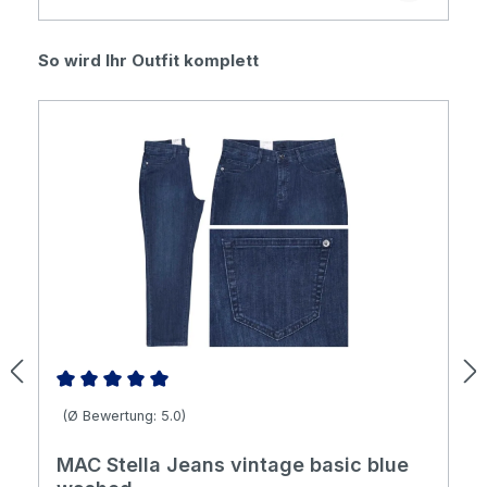
Produktgalerie überspringen
So wird Ihr Outfit komplett
Durchschnittliche Bewertung von 5 von 5 Sternen
(Ø Bewertung: 5.0)
MAC Stella Jeans vintage basic blue