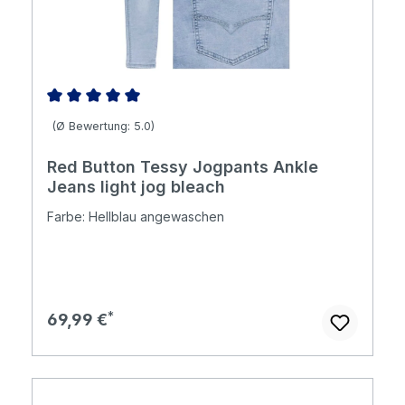
Durchschnittliche Bewertung von 5 von 5 Sternen
(Ø Bewertung: 5.0)
Red Button Tessy Jogpants Ankle
Jeans light jog bleach
Farbe: Hellblau angewaschen
Regulärer Preis:
69,99 €