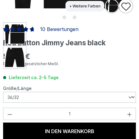
+ Weitere Farben
10 Bewertungen
Durchschnittliche Bewertung von 4.85 von 5 Sternen
Red Button Jimmy Jeans black
59,99 €
Regulärer Preis:
Preise inkl. gesetzlicher MwSt.
Lieferzeit ca. 2-5 Tage
auswählen
Größe/Länge
Produkt Anzahl: Gib den gewünschten Wer
IN DEN WARENKORB