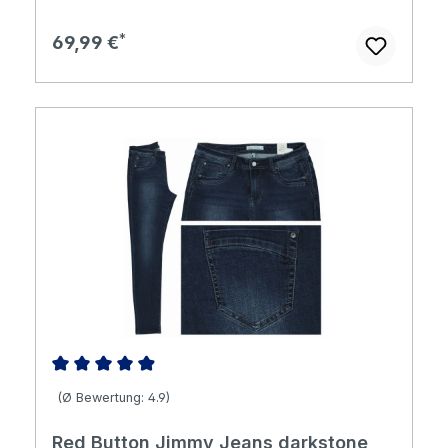
Regulärer Preis:
69,99 €
Durchschnittliche Bewertung von 4.92 von 5 Sternen
(Ø Bewertung: 4.9)
Red Button Jimmy Jeans darkstone