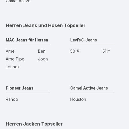
Camel Active
Herren Jeans und Hosen
Topseller
MAC Jeans für Herren
Levi's® Jeans
Arne
Ben
501®
511™
Arne Pipe
Jogn
Lennox
Pioneer Jeans
Camel Active Jeans
Rando
Houston
Herren Jacken
Topseller