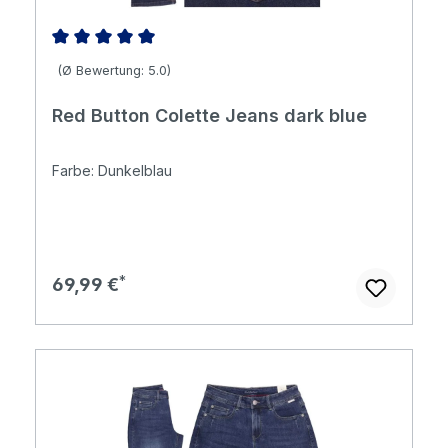
Durchschnittliche Bewertung von 5 von 5 Sternen
(Ø Bewertung: 5.0)
Red Button Colette Jeans dark blue
Farbe: Dunkelblau
Regulärer Preis:
69,99 €