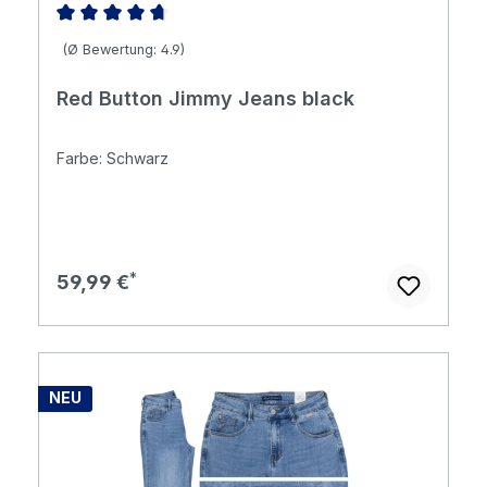
Durchschnittliche Bewertung von 4.85 von 5 Sternen
(Ø Bewertung: 4.9)
Red Button Jimmy Jeans black
Farbe: Schwarz
Regulärer Preis:
59,99 €
NEU