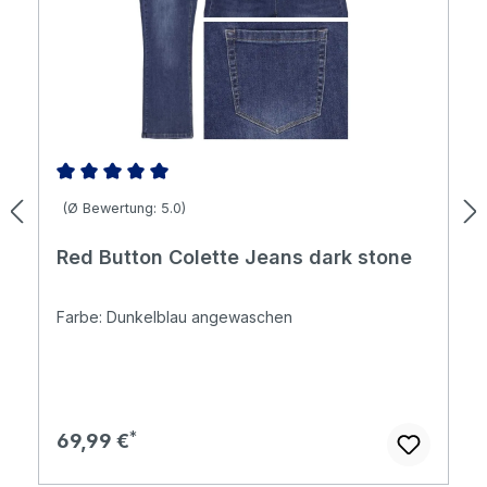
Durchschnittliche Bewertung von 5 von 5 Sternen
(Ø Bewertung: 5.0)
Red Button Colette Jeans dark stone
Farbe: Dunkelblau angewaschen
Regulärer Preis:
69,99 €