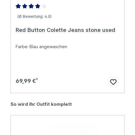
Durchschnittliche Bewertung von 4 von 5 Sternen
(Ø Bewertung: 4.0)
Red Button Colette Jeans stone used
Farbe: Blau angewaschen
Regulärer Preis:
69,99 €
Produktgalerie überspringen
So wird Ihr Outfit komplett