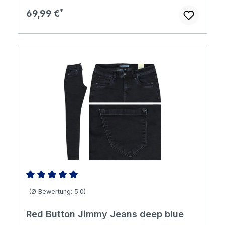
Regulärer Preis:
69,99 €
Durchschnittliche Bewertung von 5 von 5 Sternen
(Ø Bewertung: 5.0)
Red Button Jimmy Jeans deep blue