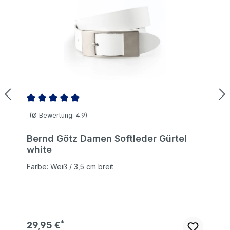
Durchschnittliche Bewertung von 4.88 von 5 Sternen
(Ø Bewertung: 4.9)
Bernd Götz Damen Softleder Gürtel
white
Farbe: Weiß / 3,5 cm breit
Regulärer Preis:
29,95 €