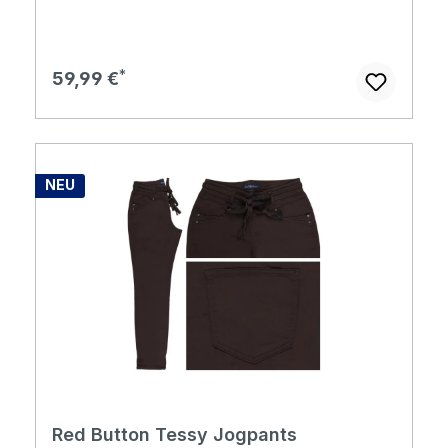
Regulärer Preis:
59,99 €
NEU
Red Button Tessy Jogpants