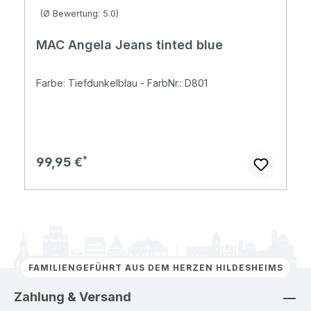
Durchschnittliche Bewertung von 4.96 von 5 Sternen
(Ø Bewertung: 5.0)
MAC Angela Jeans tinted blue
Farbe: Tiefdunkelblau - FarbNr.: D801
Regulärer Preis:
99,95 €
FAMILIENGEFÜHRT AUS DEM HERZEN HILDESHEIMS
Zahlung & Versand