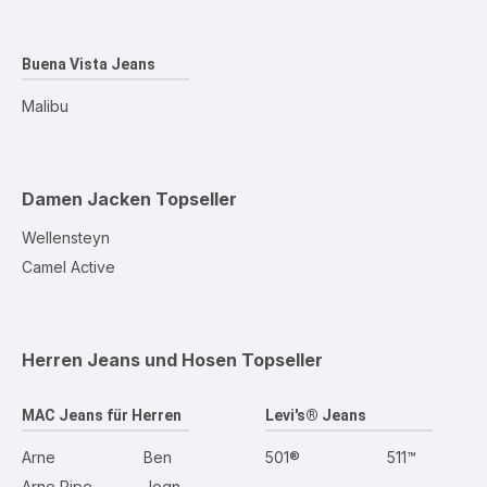
Buena Vista Jeans
Malibu
Damen Jacken
Topseller
Wellensteyn
Camel Active
Herren Jeans und Hosen
Topseller
MAC Jeans für Herren
Levi's® Jeans
Arne
Ben
501®
511™
Arne Pipe
Jogn