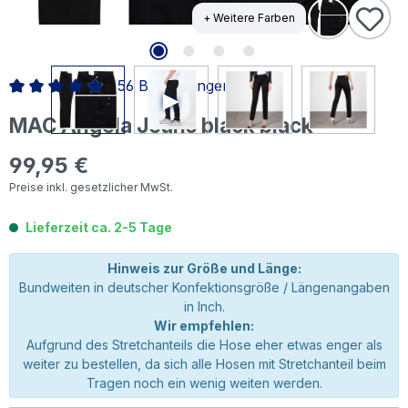
+ Weitere Farben
56 Bewertungen
Durchschnittliche Bewertung von 4.94 von 5 Sternen
MAC Angela Jeans black black
99,95 €
Regulärer Preis:
Preise inkl. gesetzlicher MwSt.
Lieferzeit ca. 2-5 Tage
Hinweis zur Größe und Länge:
Bundweiten in deutscher Konfektionsgröße / Längenangaben
in Inch.
Wir empfehlen:
Aufgrund des Stretchanteils die Hose eher etwas enger als
weiter zu bestellen, da sich alle Hosen mit Stretchanteil beim
Tragen noch ein wenig weiten werden.