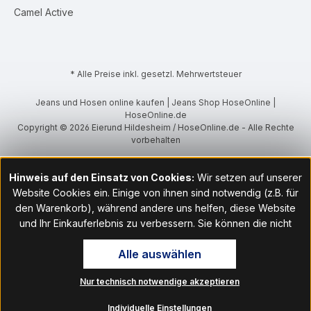
Camel Active
* Alle Preise inkl. gesetzl. Mehrwertsteuer
Jeans und Hosen online kaufen | Jeans Shop HoseOnline |
HoseOnline.de
Copyright © 2026 Eierund Hildesheim / HoseOnline.de - Alle Rechte
vorbehalten
Hinweis auf den Einsatz von Cookies:
Wir setzen auf unserer
Website Cookies ein. Einige von ihnen sind notwendig (z.B. für
den Warenkorb), während andere uns helfen, diese Website
und Ihr Einkauferlebnis zu verbessern. Sie können die nicht
notwendigen Cookies mit Klick auf „OK“ akzeptieren oder per
Alle auswählen
Klick auf "Nur technisch notwendige akzeptieren" ablehnen. Den
Zugang zu den Cookie-Einstellungen finden Sie im Fußbereich
Nur technisch notwendige akzeptieren
unserer Website im Menüpunkt „Informationen“. Dort können Sie
die Einstellungen jederzeit ändern.
Individuelle Einstellungen