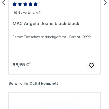
Durchschnittliche Bewertung von 4.94 von 5 Sternen
(Ø Bewertung: 4.9)
MAC Angela Jeans black black
Farbe: Tiefschwarz durchgefärbt - FarbNr.: D999
Regulärer Preis:
99,95 €
Produktgalerie überspringen
So wird Ihr Outfit komplett