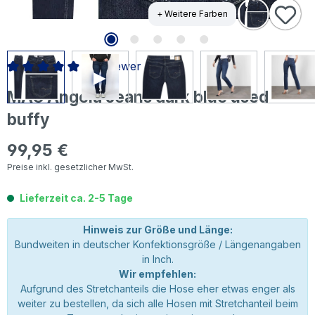
+ Weitere Farben
67 Bewertungen
Durchschnittliche Bewertung von 4.94 von 5 Sternen
MAC Angela Jeans dark blue used
buffy
99,95 €
Regulärer Preis:
Preise inkl. gesetzlicher MwSt.
Lieferzeit ca. 2-5 Tage
Hinweis zur Größe und Länge:
Bundweiten in deutscher Konfektionsgröße / Längenangaben
in Inch.
Wir empfehlen:
Aufgrund des Stretchanteils die Hose eher etwas enger als
weiter zu bestellen, da sich alle Hosen mit Stretchanteil beim