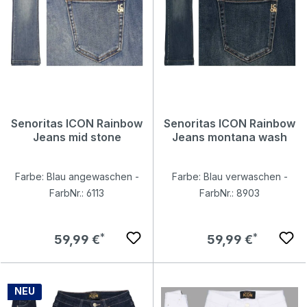
Senoritas ICON Rainbow
Senoritas ICON Rainbow
Jeans mid stone
Jeans montana wash
Farbe: Blau angewaschen -
Farbe: Blau verwaschen -
FarbNr.: 6113
FarbNr.: 8903
Regulärer Preis:
Regulärer Preis:
59,99 €
59,99 €
NEU