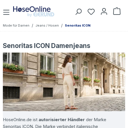
Zum Hauptinhalt springen
Du hast 0 Prod
War
/
/
Mode für Damen
Jeans / Hosen
Senoritas ICON
Senoritas ICON Damenjeans
HoseOnline.de ist
autorisierter Händler
der Marke
Senoritas ICON. Die Marke verbindet italienische