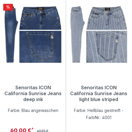
Rabatt
%
Senoritas ICON
Senoritas ICON
California Sunrise Jeans
California Sunrise Jeans
deep ink
light blue striped
Farbe: Blau angewaschen
Farbe: Hellblau gestreift -
FarbNr.: 4001
Regulärer Preis:
Verkaufspreis:
60,00 €
69,99 €