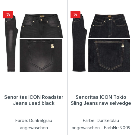
Rabatt
Rabatt
%
%
Senoritas ICON Roadstar
Senoritas ICON Tokio
Jeans used black
Sling Jeans raw selvedge
Farbe: Dunkelgrau
Farbe: Dunkelblau
angewaschen
angewaschen - FarbNr.: 9009