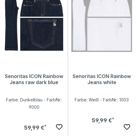
Senoritas ICON Rainbow
Senoritas ICON Rainbow
Jeans raw dark blue
Jeans white
Farbe: Dunkelblau - FarbNr.:
Farbe: Weiß - FarbNr.: 1003
9000
Regulärer Preis:
59,99 €
Regulärer Preis:
59,99 €