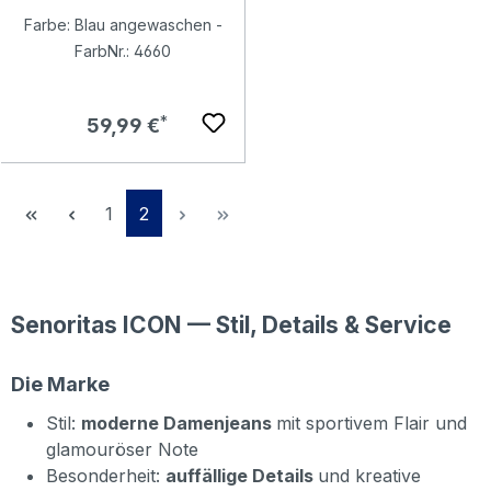
Farbe: Blau angewaschen -
FarbNr.: 4660
Regulärer Preis:
59,99 €
Seite
Seite
1
2
Senoritas ICON — Stil, Details & Service
Die Marke
Stil:
moderne Damenjeans
mit sportivem Flair und
glamouröser Note
Besonderheit:
auffällige Details
und kreative