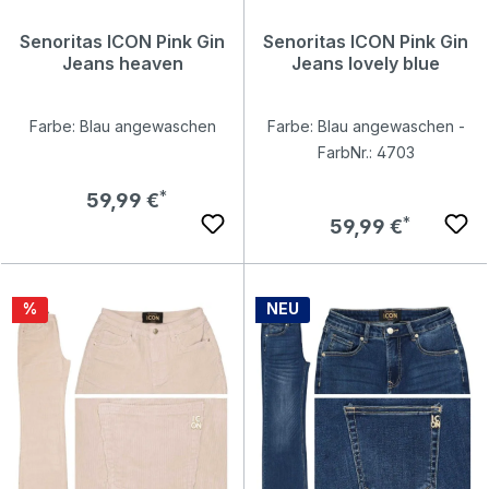
Senoritas ICON Pink Gin
Senoritas ICON Pink Gin
Jeans heaven
Jeans lovely blue
Farbe: Blau angewaschen
Farbe: Blau angewaschen -
FarbNr.: 4703
Regulärer Preis:
59,99 €
Regulärer Preis:
59,99 €
Rabatt
%
NEU