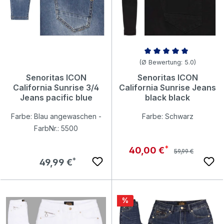
Durchschnittliche Bewertung v
(Ø Bewertung: 5.0)
Senoritas ICON
Senoritas ICON
California Sunrise 3/4
California Sunrise Jeans
Jeans pacific blue
black black
Farbe: Blau angewaschen -
Farbe: Schwarz
FarbNr.: 5500
Regulärer Preis:
Verkaufspreis:
40,00 €
59,99 €
Regulärer Preis:
49,99 €
Rabatt
%