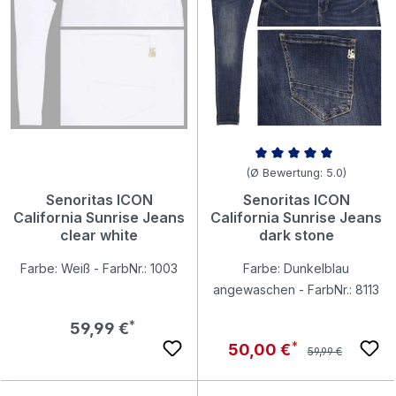
Durchschnittliche Bewertung v
(Ø Bewertung: 5.0)
Senoritas ICON
Senoritas ICON
California Sunrise Jeans
California Sunrise Jeans
clear white
dark stone
Farbe: Weiß - FarbNr.: 1003
Farbe: Dunkelblau
angewaschen - FarbNr.: 8113
Regulärer Preis:
59,99 €
Regulärer Preis:
Verkaufspreis:
50,00 €
59,99 €