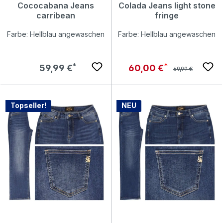
Cococabana Jeans
Colada Jeans light stone
carribean
fringe
Farbe: Hellblau angewaschen
Farbe: Hellblau angewaschen
Regulärer Preis:
Regulärer Preis:
Verkaufspreis:
59,99 €
60,00 €
69,99 €
Topseller!
NEU