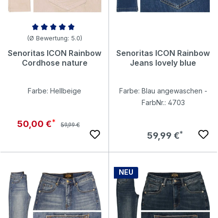
Durchschnittliche Bewertung von 5 von 5 Sternen
(Ø Bewertung: 5.0)
Senoritas ICON Rainbow
Senoritas ICON Rainbow
Cordhose nature
Jeans lovely blue
Farbe: Hellbeige
Farbe: Blau angewaschen -
FarbNr.: 4703
Regulärer Preis:
Verkaufspreis:
50,00 €
59,99 €
Regulärer Preis:
59,99 €
NEU