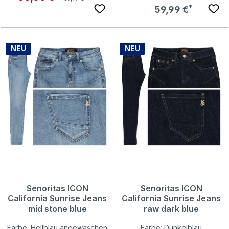
Regulärer Preis:
59,99 €
NEU
NEU
Senoritas ICON
Senoritas ICON
California Sunrise Jeans
California Sunrise Jeans
mid stone blue
raw dark blue
Farbe: Hellblau angewaschen
Farbe: Dunkelblau