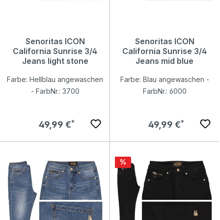
Senoritas ICON
Senoritas ICON
California Sunrise 3/4
California Sunrise 3/4
Jeans light stone
Jeans mid blue
Farbe: Hellblau angewaschen
Farbe: Blau angewaschen -
- FarbNr.: 3700
FarbNr.: 6000
Regulärer Preis:
Regulärer Preis:
49,99 €
49,99 €
Rabatt
%