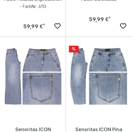
- FarbNr.: 6113
Regulärer Preis:
59,99 €
Regulärer Preis:
59,99 €
Rabatt
%
Senoritas ICON
Senoritas ICON Pina