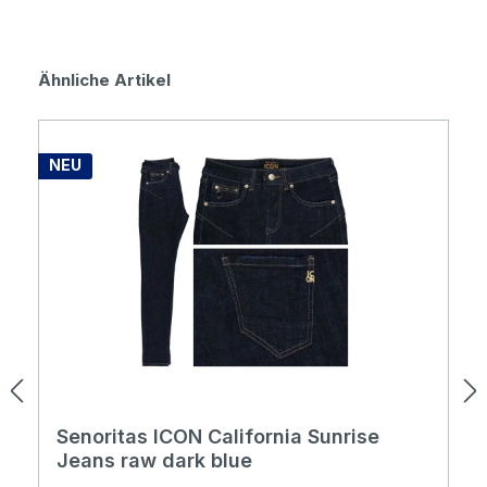
Produktgalerie überspringen
Ähnliche Artikel
NEU
Senoritas ICON California Sunrise
Jeans raw dark blue