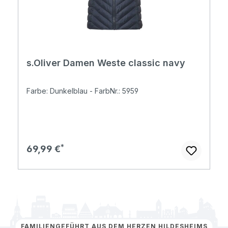
s.Oliver Damen Weste classic navy
Farbe: Dunkelblau - FarbNr.: 5959
Regulärer Preis:
69,99 €
FAMILIENGEFÜHRT AUS DEM HERZEN HILDESHEIMS