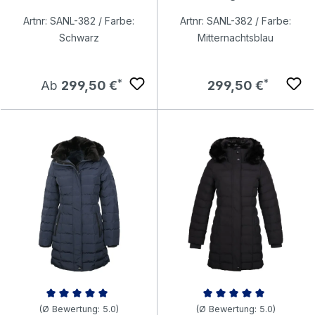
Artnr: SANL-382 / Farbe:
Artnr: SANL-382 / Farbe:
Schwarz
Mitternachtsblau
Regulärer Preis:
Regulärer Preis:
Ab
299,50 €
299,50 €
Durchschnittliche Bewertung von 5 von 5 Sternen
Durchschnittliche Bewertung v
(Ø Bewertung: 5.0)
(Ø Bewertung: 5.0)