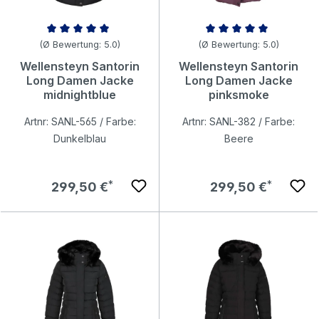
Durchschnittliche Bewertung von 5 von 5 Sternen
Durchschnittliche Bewertung v
(Ø Bewertung: 5.0)
(Ø Bewertung: 5.0)
Wellensteyn Santorin
Wellensteyn Santorin
Long Damen Jacke
Long Damen Jacke
midnightblue
pinksmoke
Artnr: SANL-565 / Farbe:
Artnr: SANL-382 / Farbe:
Dunkelblau
Beere
Regulärer Preis:
Regulärer Preis:
299,50 €
299,50 €