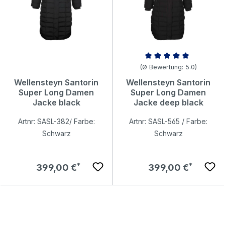
Durchschnittliche Bewertung v
(Ø Bewertung: 5.0)
Wellensteyn Santorin
Wellensteyn Santorin
Super Long Damen
Super Long Damen
Jacke black
Jacke deep black
Artnr: SASL-382/ Farbe:
Artnr: SASL-565 / Farbe:
Schwarz
Schwarz
Regulärer Preis:
Regulärer Preis:
399,00 €
399,00 €