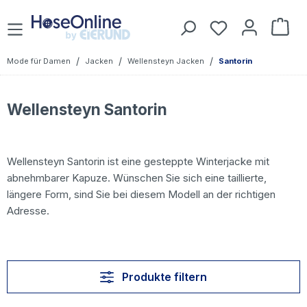
Zum Hauptinhalt springen
Du hast 0 Prod
War
/
/
/
Mode für Damen
Jacken
Wellensteyn Jacken
Santorin
Wellensteyn Santorin
Wellensteyn Santorin ist eine gesteppte Winterjacke mit
abnehmbarer Kapuze. Wünschen Sie sich eine taillierte,
längere Form, sind Sie bei diesem Modell an der richtigen
Adresse.
Produkte filtern