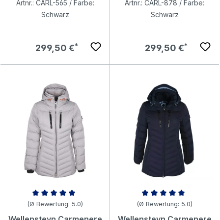
Artnr.: CARL-565 / Farbe:
Artnr.: CARL-878 / Farbe:
Schwarz
Schwarz
Regulärer Preis:
Regulärer Preis:
299,50 €
299,50 €
Durchschnittliche Bewertung von 5 von 5 Sternen
Durchschnittliche Bewertung v
(Ø Bewertung: 5.0)
(Ø Bewertung: 5.0)
Wellensteyn Carmenere
Wellensteyn Carmenere