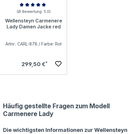
Durchschnittliche Bewertung von 5 von 5 Sternen
(Ø Bewertung: 5.0)
Wellensteyn Carmenere
Lady Damen Jacke red
Artnr.: CARL-878 / Farbe: Rot
Regulärer Preis:
299,50 €
Häufig gestellte Fragen zum Modell
Carmenere Lady
Die wichtigsten Informationen zur Wellensteyn