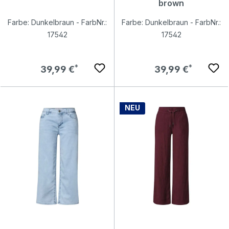
brown
Farbe: Dunkelbraun - FarbNr.:
Farbe: Dunkelbraun - FarbNr.:
17542
17542
Regulärer Preis:
Regulärer Preis:
39,99 €
39,99 €
NEU