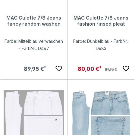
MAC Culotte 7/8 Jeans
MAC Culotte 7/8 Jeans
fancy random washed
fashion rinsed pleat
Farbe: Mittelblau verwaschen
Farbe: Dunkelblau - FarbNr.:
- FarbNr.: D447
D683
Regulärer Preis:
Regulärer Preis:
Verkaufspreis:
89,95 €
80,00 €
89,95 €