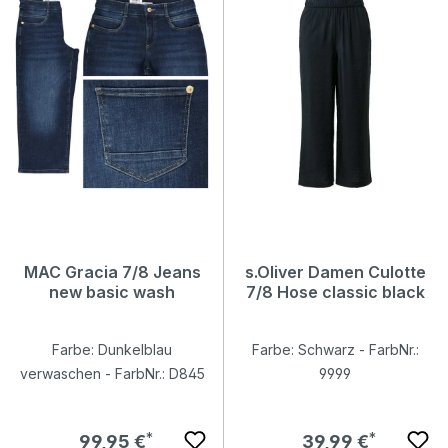
MAC Gracia 7/8 Jeans
s.Oliver Damen Culotte
new basic wash
7/8 Hose classic black
Farbe: Dunkelblau
Farbe: Schwarz - FarbNr.:
verwaschen - FarbNr.: D845
9999
Regulärer Preis:
Regulärer Preis:
99,95 €
39,99 €