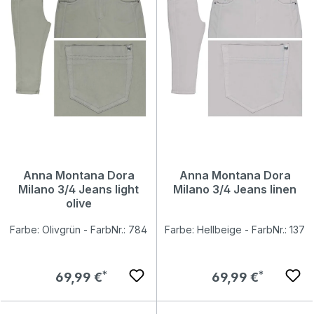
Anna Montana Dora
Anna Montana Dora
Milano 3/4 Jeans light
Milano 3/4 Jeans linen
olive
Farbe: Olivgrün - FarbNr.: 784
Farbe: Hellbeige - FarbNr.: 137
Regulärer Preis:
Regulärer Preis:
69,99 €
69,99 €