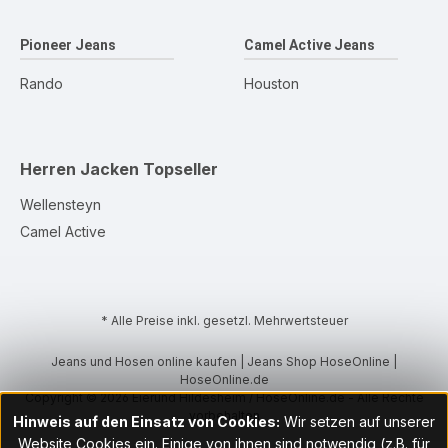
Pioneer Jeans
Camel Active Jeans
Rando
Houston
Herren Jacken
Topseller
Wellensteyn
Camel Active
* Alle Preise inkl. gesetzl. Mehrwertsteuer
Jeans und Hosen online kaufen | Jeans Shop HoseOnline |
HoseOnline.de
Copyright © 2026 Eierund Hildesheim / HoseOnline.de - Alle Rechte
vorbehalten
Hinweis auf den Einsatz von Cookies:
Wir setzen auf unserer
Website Cookies ein. Einige von ihnen sind notwendig (z.B. für