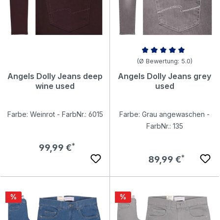
Durchschnittliche Bewertung v
(Ø Bewertung: 5.0)
Angels Dolly Jeans deep
Angels Dolly Jeans grey
wine used
used
Farbe: Weinrot - FarbNr.: 6015
Farbe: Grau angewaschen -
FarbNr.: 135
Regulärer Preis:
99,99 €
Regulärer Preis:
89,99 €
Rabatt
Rabatt
%
%