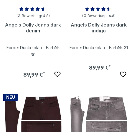
Durchschnittliche Bewertung von 4.81 von 5 Sternen
Durchschnittliche Bewertung v
(Ø Bewertung: 4.8)
(Ø Bewertung: 4.6)
Angels Dolly Jeans dark
Angels Dolly Jeans dark
denim
indigo
Farbe: Dunkelblau - FarbNr.
Farbe: Dunkelblau - FarbNr. 31
30
Regulärer Preis:
89,99 €
Regulärer Preis:
89,99 €
NEU