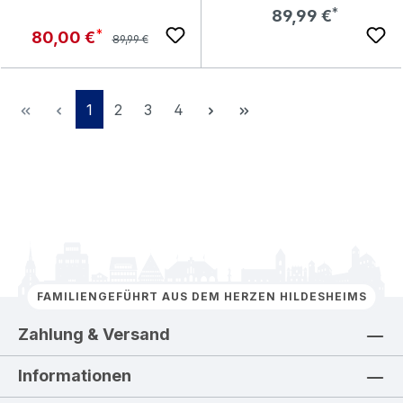
Regulärer Preis:
89,99 €
Regulärer Preis:
Verkaufspreis:
80,00 €
89,99 €
Seite
Seite
Seite
Seite
1
2
3
4
FAMILIENGEFÜHRT AUS DEM HERZEN HILDESHEIMS
Zahlung & Versand
Informationen