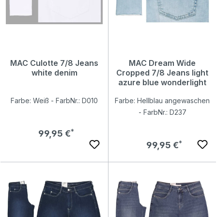
MAC Culotte 7/8 Jeans
MAC Dream Wide
white denim
Cropped 7/8 Jeans light
azure blue wonderlight
Farbe: Weiß - FarbNr.: D010
Farbe: Hellblau angewaschen
- FarbNr.: D237
Regulärer Preis:
99,95 €
Regulärer Preis:
99,95 €