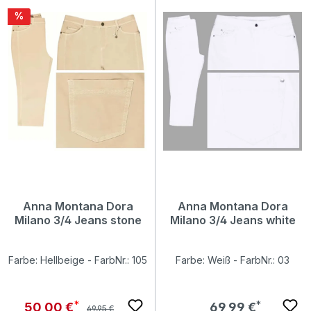
Rabatt
%
Anna Montana Dora
Anna Montana Dora
Milano 3/4 Jeans stone
Milano 3/4 Jeans white
Farbe: Hellbeige - FarbNr.: 105
Farbe: Weiß - FarbNr.: 03
Regulärer Preis:
Verkaufspreis:
Regulärer Preis:
50,00 €
69,99 €
69,95 €