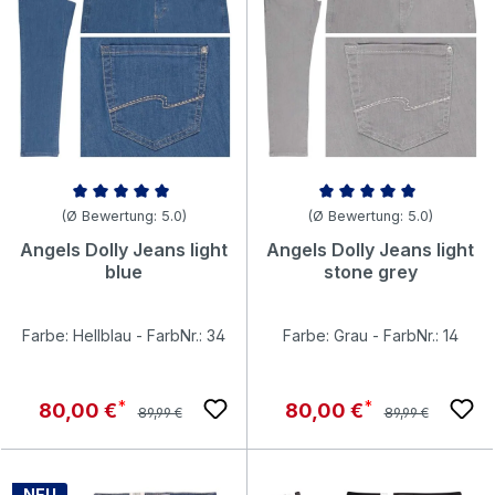
Durchschnittliche Bewertung von 5 von 5 Sternen
Durchschnittliche Bewertung v
(Ø Bewertung: 5.0)
(Ø Bewertung: 5.0)
Angels Dolly Jeans light
Angels Dolly Jeans light
blue
stone grey
Farbe: Hellblau - FarbNr.: 34
Farbe: Grau - FarbNr.: 14
Regulärer Preis:
Regulärer Preis:
Verkaufspreis:
Verkaufspreis:
80,00 €
80,00 €
89,99 €
89,99 €
NEU