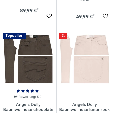
Regulärer Preis:
89,99 €
Regulärer Preis:
49,99 €
Rabatt
Topseller!
%
Durchschnittliche Bewertung von 5 von 5 Sternen
(Ø Bewertung: 5.0)
Angels Dolly
Angels Dolly
Baumwollhose chocolate
Baumwollhose lunar rock