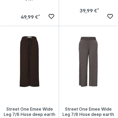
Regulärer Preis:
39,99 €
Regulärer Preis:
49,99 €
Street One Emee Wide
Street One Emee Wide
Leg 7/8 Hose deep earth
Leg 7/8 Hose deep earth