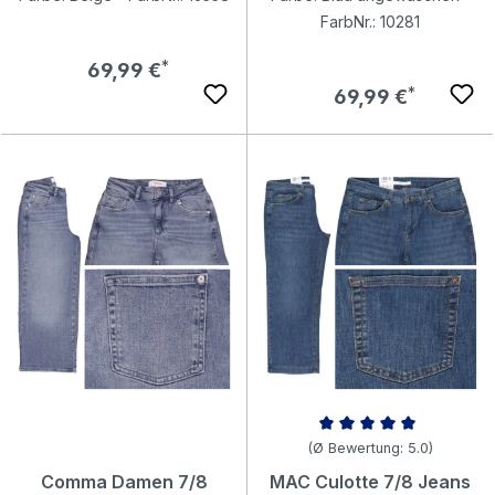
FarbNr.: 10281
Regulärer Preis:
69,99 €
Regulärer Preis:
69,99 €
Durchschnittliche Bewertung v
(Ø Bewertung: 5.0)
Comma Damen 7/8
MAC Culotte 7/8 Jeans