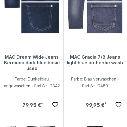
MAC Dream Wide Jeans
MAC Gracia 7/8 Jeans
Bermuda dark blue basic
light blue authentic wash
used
Farbe: Dunkelblau
Farbe: Blau verwaschen -
angewaschen - FarbNr.: D842
FarbNr.: D480
Regulärer Preis:
Regulärer Preis:
79,95 €
99,95 €