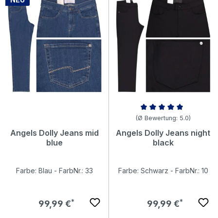
Durchschnittliche Bewertung v
(Ø Bewertung: 5.0)
Angels Dolly Jeans mid
Angels Dolly Jeans night
blue
black
Farbe: Blau - FarbNr.: 33
Farbe: Schwarz - FarbNr.: 10
Regulärer Preis:
Regulärer Preis:
99,99 €
99,99 €