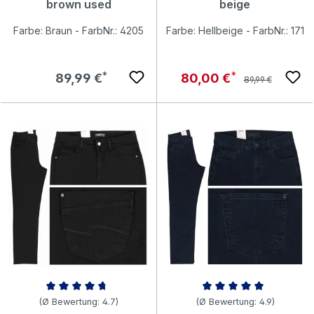
brown used
beige
Farbe: Braun - FarbNr.: 4205
Farbe: Hellbeige - FarbNr.: 171
Regulärer Preis:
Regulärer Preis:
Verkaufspreis:
89,99 €
80,00 €
89,99 €
Durchschnittliche Bewertung von 4.71 von 5 Sternen
Durchschnittliche Bewertung v
(Ø Bewertung: 4.7)
(Ø Bewertung: 4.9)