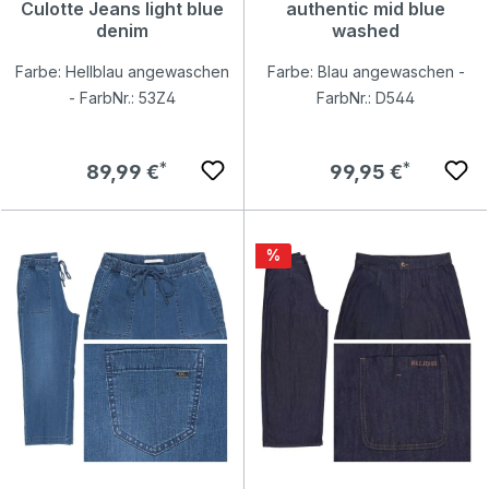
Culotte Jeans light blue
authentic mid blue
denim
washed
Farbe: Hellblau angewaschen
Farbe: Blau angewaschen -
- FarbNr.: 53Z4
FarbNr.: D544
Regulärer Preis:
Regulärer Preis:
89,99 €
99,95 €
Rabatt
%