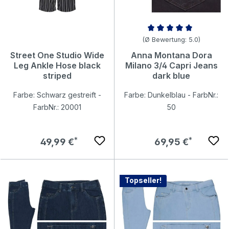
Durchschnittliche Bewertung v
(Ø Bewertung: 5.0)
Street One Studio Wide
Anna Montana Dora
Leg Ankle Hose black
Milano 3/4 Capri Jeans
striped
dark blue
Farbe: Schwarz gestreift -
Farbe: Dunkelblau - FarbNr.:
FarbNr.: 20001
50
Regulärer Preis:
Regulärer Preis:
49,99 €
69,95 €
Topseller!