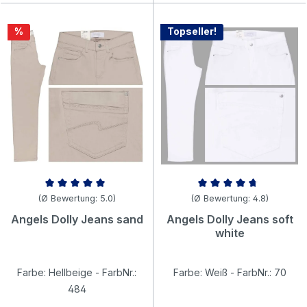
Rabatt
%
Topseller!
Durchschnittliche Bewertung von 5 von 5 Sternen
Durchschnittliche Bewertung v
(Ø Bewertung: 5.0)
(Ø Bewertung: 4.8)
Angels Dolly Jeans sand
Angels Dolly Jeans soft
white
Farbe: Hellbeige - FarbNr.:
Farbe: Weiß - FarbNr.: 70
484