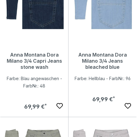
Anna Montana Dora
Anna Montana Dora
Milano 3/4 Capri Jeans
Milano 3/4 Jeans
stone wash
bleached blue
Farbe: Blau angewaschen -
Farbe: Hellblau - FarbNr.: 96
FarbNr.: 48
Regulärer Preis:
69,99 €
Regulärer Preis:
69,99 €