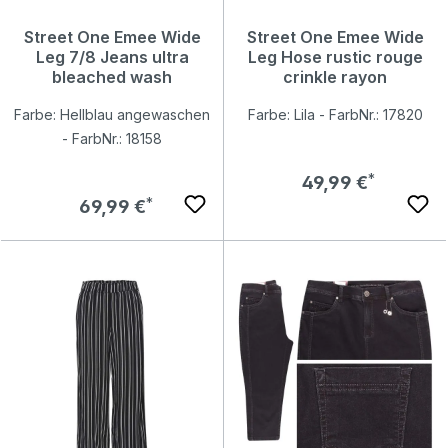
Street One Emee Wide
Street One Emee Wide
Leg 7/8 Jeans ultra
Leg Hose rustic rouge
bleached wash
crinkle rayon
Farbe: Hellblau angewaschen
Farbe: Lila - FarbNr.: 17820
- FarbNr.: 18158
Regulärer Preis:
49,99 €
Regulärer Preis:
69,99 €