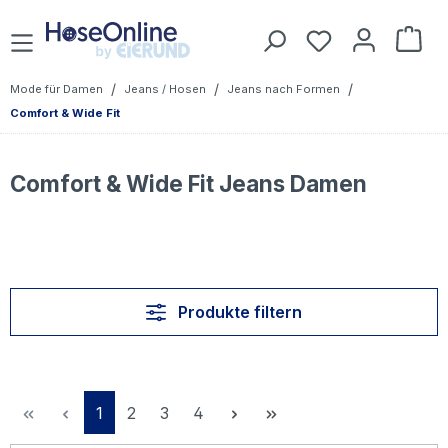
Zum Hauptinhalt springen
Du hast 0 Prod
War
/
/
/
Mode für Damen
Jeans / Hosen
Jeans nach Formen
Comfort & Wide Fit
Comfort & Wide Fit Jeans Damen
Produkte filtern
Seite
Seite
Seite
Seite
1
2
3
4