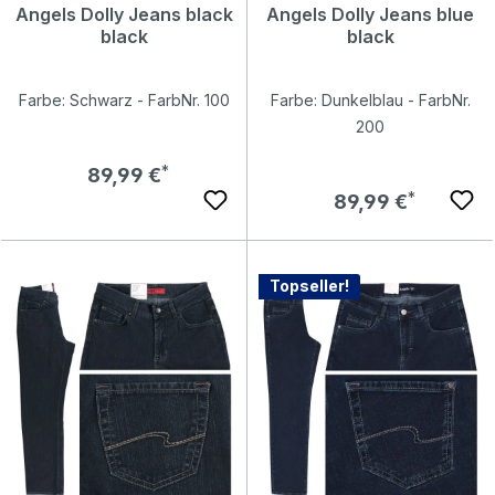
Angels Dolly Jeans black
Angels Dolly Jeans blue
black
black
Farbe: Schwarz - FarbNr. 100
Farbe: Dunkelblau - FarbNr.
200
Regulärer Preis:
89,99 €
Regulärer Preis:
89,99 €
Topseller!