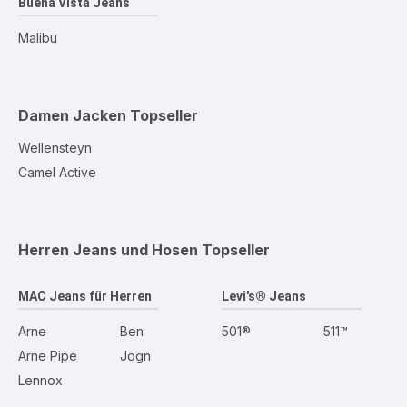
Buena Vista Jeans
Malibu
Damen Jacken
Topseller
Wellensteyn
Camel Active
Herren Jeans und Hosen
Topseller
MAC Jeans für Herren
Levi's® Jeans
Arne
Ben
501®
511™
Arne Pipe
Jogn
Lennox