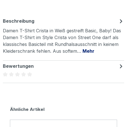
Beschreibung
Damen T-Shirt Crista in Weiß gestreift Basic, Baby! Das
Damen T-Shirt im Style Crista von Street One darf als
klassisches Basicteil mit Rundhalsausschnitt in keinem
Kleiderschrank fehlen. Aus softem…
Mehr
Bewertungen
Durchschnittliche Bewertung von 0 von 5 Sternen
Produktgalerie überspringen
Ähnliche Artikel