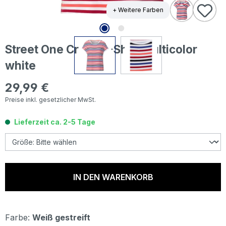
+ Weitere Farben
Street One Crista T-Shirt multicolor
white
29,99 €
Regulärer Preis:
Preise inkl. gesetzlicher MwSt.
Lieferzeit ca. 2-5 Tage
IN DEN WARENKORB
Farbe:
Weiß gestreift