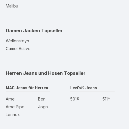
Malibu
Damen Jacken
Topseller
Wellensteyn
Camel Active
Herren Jeans und Hosen
Topseller
MAC Jeans für Herren
Levi's® Jeans
Arne
Ben
501®
511™
Arne Pipe
Jogn
Lennox