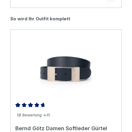
Produktgalerie überspringen
So wird Ihr Outfit komplett
Durchschnittliche Bewertung von 4.86 von 5 Sternen
(Ø Bewertung: 4.9)
Bernd Götz Damen Softleder Gürtel