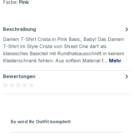
Farbe:
Pink
Beschreibung
Damen T-Shirt Crista in Pink Basic, Baby! Das Damen
T-Shirt im Style Crista von Street One darf als
klassisches Basicteil mit Rundhalsausschnitt in keinem
Kleiderschrank fehlen. Aus softem Material f…
Mehr
Bewertungen
Durchschnittliche Bewertung von 0 von 5 Sternen
Produktgalerie überspringen
So wird Ihr Outfit komplett