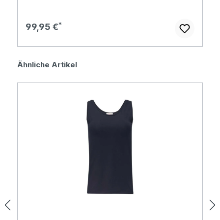
Regulärer Preis:
99,95 €
Produktgalerie überspringen
Ähnliche Artikel