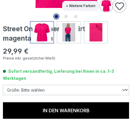
+ Weitere Farben
Street One Damen T-Shirt Crista
magenta dream
29,99 €
Regulärer Preis:
Preise inkl. gesetzlicher MwSt.
Sofort versandfertig, Lieferung bei Ihnen in ca. 1-3
Werktagen
IN DEN WARENKORB