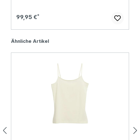
Regulärer Preis:
99,95 €
Produktgalerie überspringen
Ähnliche Artikel