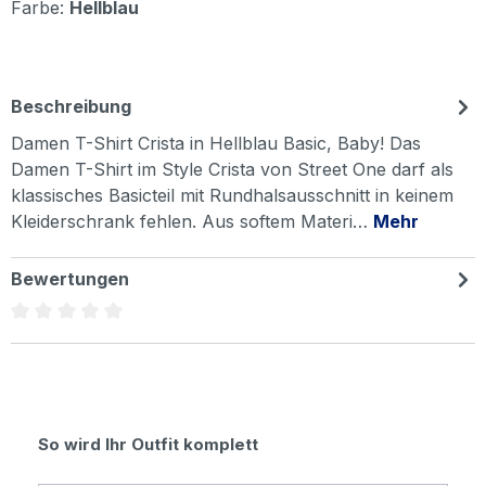
Farbe:
Hellblau
Beschreibung
Damen T-Shirt Crista in Hellblau Basic, Baby! Das
Damen T-Shirt im Style Crista von Street One darf als
klassisches Basicteil mit Rundhalsausschnitt in keinem
Kleiderschrank fehlen. Aus softem Materi…
Mehr
Bewertungen
Durchschnittliche Bewertung von 0 von 5 Sternen
Produktgalerie überspringen
So wird Ihr Outfit komplett