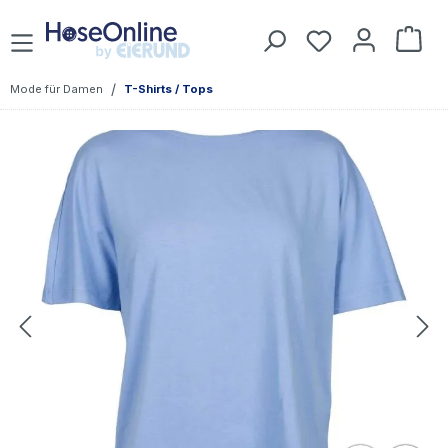
Zum Hauptinhalt springen
Du hast 0 Prod
War
/
Mode für Damen
T-Shirts / Tops
Bildergalerie überspringen