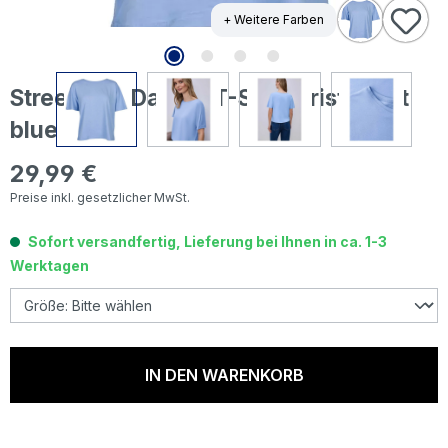
+ Weitere Farben
Street One Damen T-Shirt Crista drift
blue
29,99 €
Regulärer Preis:
Preise inkl. gesetzlicher MwSt.
Sofort versandfertig, Lieferung bei Ihnen in ca. 1-3
Werktagen
IN DEN WARENKORB