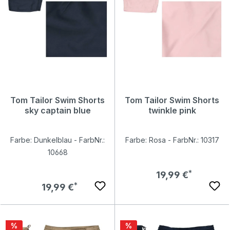
Tom Tailor Swim Shorts
Tom Tailor Swim Shorts
sky captain blue
twinkle pink
Farbe: Dunkelblau - FarbNr.:
Farbe: Rosa - FarbNr.: 10317
10668
Regulärer Preis:
19,99 €
Regulärer Preis:
19,99 €
Rabatt
Rabatt
%
%