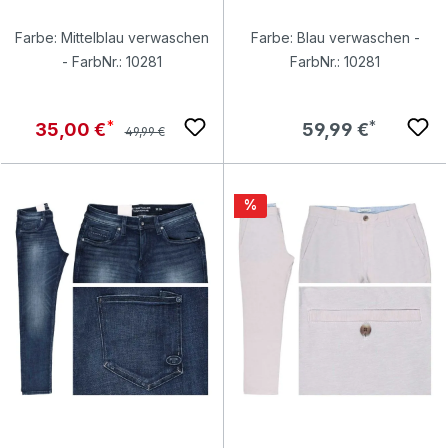
Farbe: Mittelblau verwaschen
Farbe: Blau verwaschen -
- FarbNr.: 10281
FarbNr.: 10281
Regulärer Preis:
Verkaufspreis:
Regulärer Preis:
35,00 €
59,99 €
49,99 €
Rabatt
%