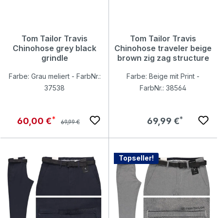
Tom Tailor Travis
Tom Tailor Travis
Chinohose grey black
Chinohose traveler beige
grindle
brown zig zag structure
Farbe: Grau meliert - FarbNr.:
Farbe: Beige mit Print -
37538
FarbNr.: 38564
Regulärer Preis:
Verkaufspreis:
Regulärer Preis:
60,00 €
69,99 €
69,99 €
Topseller!