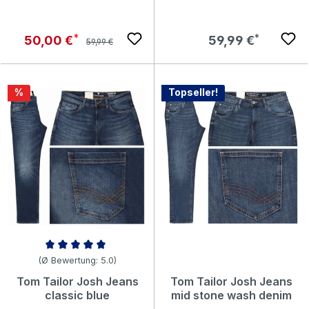
Regulärer Preis:
Verkaufspreis:
Regulärer Preis:
50,00 €
59,99 €
59,99 €
Rabatt
%
Topseller!
Durchschnittliche Bewertung von 5 von 5 Sternen
(Ø Bewertung: 5.0)
Tom Tailor Josh Jeans
Tom Tailor Josh Jeans
classic blue
mid stone wash denim