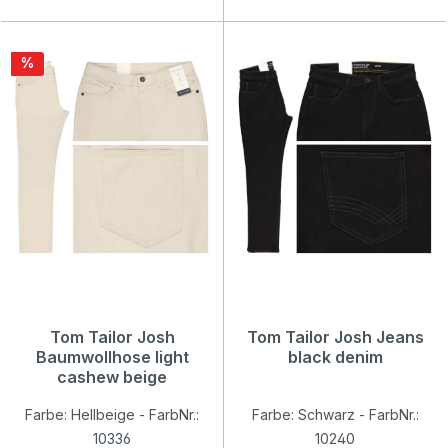
Rabatt
%
Tom Tailor Josh
Tom Tailor Josh Jeans
Baumwollhose light
black denim
cashew beige
Farbe: Hellbeige - FarbNr.:
Farbe: Schwarz - FarbNr.:
10336
10240