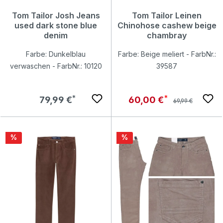
Tom Tailor Josh Jeans
Tom Tailor Leinen
used dark stone blue
Chinohose cashew beige
denim
chambray
Farbe: Dunkelblau
Farbe: Beige meliert - FarbNr.:
verwaschen - FarbNr.: 10120
39587
Regulärer Preis:
Regulärer Preis:
Verkaufspreis:
79,99 €
60,00 €
69,99 €
Rabatt
Rabatt
%
%