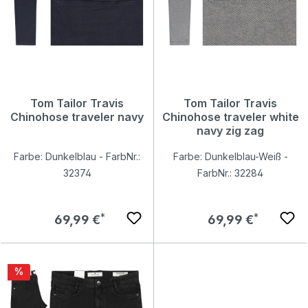
Tom Tailor Travis
Tom Tailor Travis
Chinohose traveler navy
Chinohose traveler white
navy zig zag
Farbe: Dunkelblau - FarbNr.:
Farbe: Dunkelblau-Weiß -
32374
FarbNr.: 32284
Regulärer Preis:
Regulärer Preis:
69,99 €
69,99 €
Rabatt
%