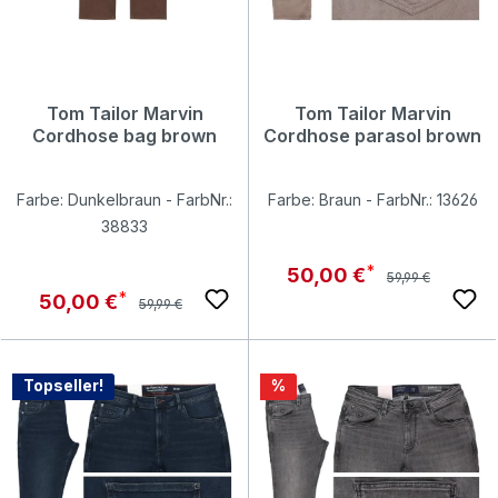
Tom Tailor Marvin
Tom Tailor Marvin
Cordhose bag brown
Cordhose parasol brown
Farbe: Dunkelbraun - FarbNr.:
Farbe: Braun - FarbNr.: 13626
38833
Regulärer Preis:
Verkaufspreis:
50,00 €
59,99 €
Regulärer Preis:
Verkaufspreis:
50,00 €
59,99 €
Rabatt
Topseller!
%