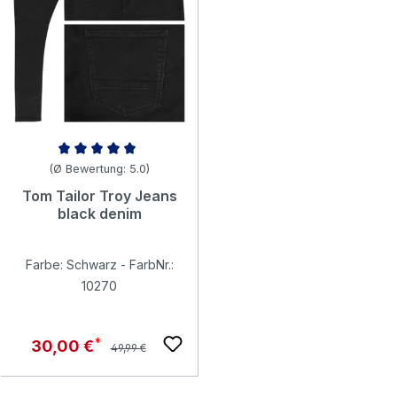
Durchschnittliche Bewertung von 5 von 5 Sternen
(Ø Bewertung: 5.0)
Tom Tailor Troy Jeans
black denim
Farbe: Schwarz - FarbNr.:
10270
Regulärer Preis:
Verkaufspreis:
30,00 €
49,99 €