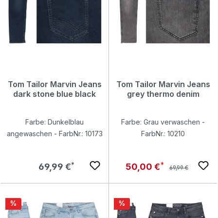
Tom Tailor Marvin Jeans
Tom Tailor Marvin Jeans
dark stone blue black
grey thermo denim
Farbe: Dunkelblau
Farbe: Grau verwaschen -
angewaschen - FarbNr.: 10173
FarbNr.: 10210
Regulärer Preis:
Regulärer Preis:
Verkaufspreis:
69,99 €
50,00 €
69,99 €
Rabatt
Rabatt
%
%