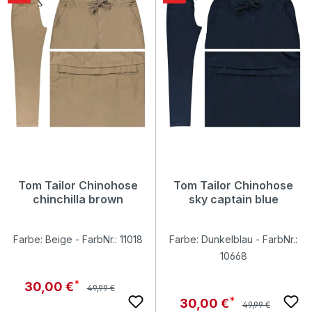
Tom Tailor Chinohose
Tom Tailor Chinohose
chinchilla brown
sky captain blue
Farbe: Beige - FarbNr.: 11018
Farbe: Dunkelblau - FarbNr.:
10668
Regulärer Preis:
Verkaufspreis:
30,00 €
49,99 €
Regulärer Preis:
Verkaufspreis:
30,00 €
49,99 €