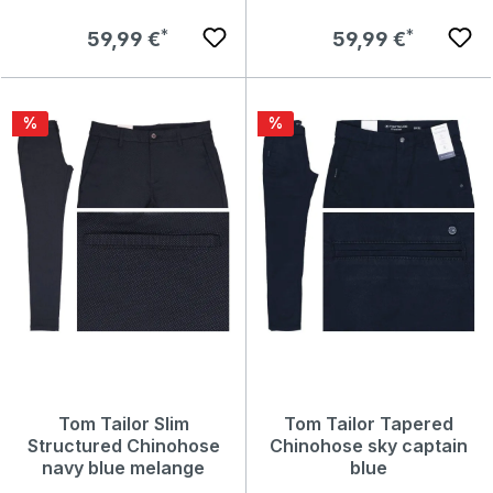
Regulärer Preis:
Regulärer Preis:
59,99 €
59,99 €
Rabatt
Rabatt
%
%
Tom Tailor Slim
Tom Tailor Tapered
Structured Chinohose
Chinohose sky captain
navy blue melange
blue