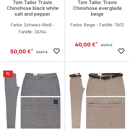
Tom Tailor Travis
Tom Tailor Travis
Chinohose black white
Chinohose everglade
salt and pepper
beige
Farbe: Schwarz-Weiß -
Farbe: Beige - FarbNr.: 11612
FarbNr.: 36764
Regulärer Preis:
Verkaufspreis:
40,00 €
59,99 €
Regulärer Preis:
Verkaufspreis:
50,00 €
59,99 €
Rabatt
%