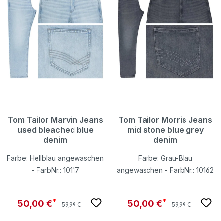
Tom Tailor Marvin Jeans
Tom Tailor Morris Jeans
used bleached blue
mid stone blue grey
denim
denim
Farbe: Hellblau angewaschen
Farbe: Grau-Blau
- FarbNr.: 10117
angewaschen - FarbNr.: 10162
Regulärer Preis:
Regulärer Preis:
Verkaufspreis:
Verkaufspreis:
50,00 €
50,00 €
59,99 €
59,99 €