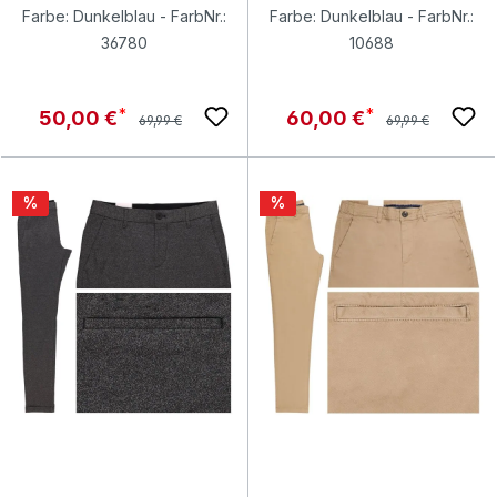
Farbe: Dunkelblau - FarbNr.:
Farbe: Dunkelblau - FarbNr.:
36780
10688
Regulärer Preis:
Regulärer Preis:
Verkaufspreis:
Verkaufspreis:
50,00 €
60,00 €
69,99 €
69,99 €
Rabatt
Rabatt
%
%