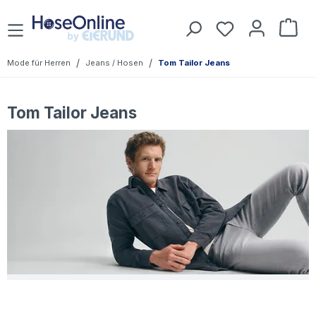
Zum Hauptinhalt springen
Du hast 0 Prod
War
/
/
Mode für Herren
Jeans / Hosen
Tom Tailor Jeans
Tom Tailor Jeans