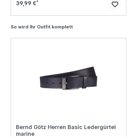
Regulärer Preis:
39,99 €
Produktgalerie überspringen
So wird Ihr Outfit komplett
Bernd Götz Herren Basic Ledergürtel
marine