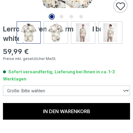
Lerros Herren 1/2 Arm Hemd broken
white print
59,99 €
Regulärer Preis:
Preise inkl. gesetzlicher MwSt.
Sofort versandfertig, Lieferung bei Ihnen in ca. 1-3
Werktagen
IN DEN WARENKORB