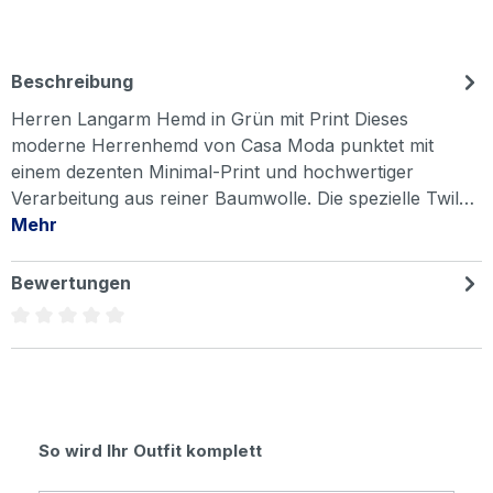
Beschreibung
Herren Langarm Hemd in Grün mit Print Dieses
moderne Herrenhemd von Casa Moda punktet mit
einem dezenten Minimal-Print und hochwertiger
Verarbeitung aus reiner Baumwolle. Die spezielle Twil…
Mehr
Bewertungen
Durchschnittliche Bewertung von 0 von 5 Sternen
Produktgalerie überspringen
So wird Ihr Outfit komplett