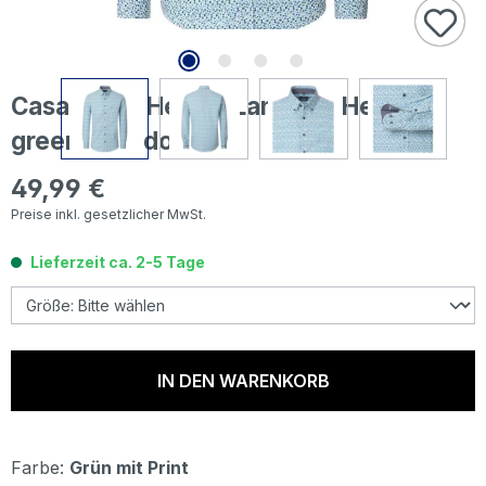
Casa Moda Herren Langarm Hemd
green blue dots
49,99 €
Regulärer Preis:
Preise inkl. gesetzlicher MwSt.
Lieferzeit ca. 2-5 Tage
IN DEN WARENKORB
Farbe:
Grün mit Print