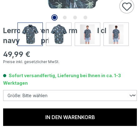
Lerros Herren 1/2 Arm Hemd classic
navy floral printed
49,99 €
Regulärer Preis:
Preise inkl. gesetzlicher MwSt.
Sofort versandfertig, Lieferung bei Ihnen in ca. 1-3
Werktagen
IN DEN WARENKORB