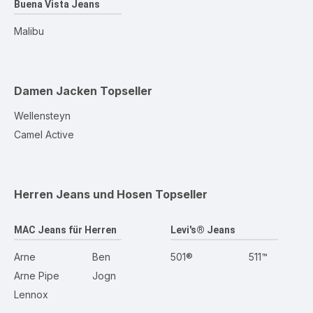
Buena Vista Jeans
Malibu
Damen Jacken
Topseller
Wellensteyn
Camel Active
Herren Jeans und Hosen
Topseller
MAC Jeans für Herren
Levi's® Jeans
Arne
Ben
501®
511™
Arne Pipe
Jogn
Lennox