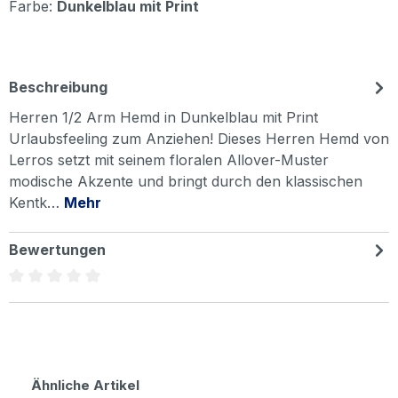
Farbe:
Dunkelblau mit Print
Beschreibung
Herren 1/2 Arm Hemd in Dunkelblau mit Print
Urlaubsfeeling zum Anziehen! Dieses Herren Hemd von
Lerros setzt mit seinem floralen Allover-Muster
modische Akzente und bringt durch den klassischen
Kentk…
Mehr
Bewertungen
Durchschnittliche Bewertung von 0 von 5 Sternen
Produktgalerie überspringen
Ähnliche Artikel