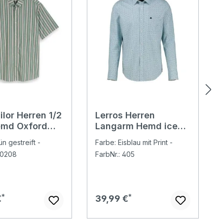
lor Herren 1/2
Lerros Herren
emd Oxford
Langarm Hemd ice
 green
blue minimal print
n gestreift -
Farbe: Eisblau mit Print -
l stripe
40208
FarbNr.: 405
er Preis:
Regulärer Preis:
€
39,99 €