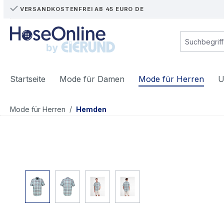
VERSANDKOSTENFREI AB 45 EURO DE
m Hauptinhalt springen
Zur Suche springen
Zur Hauptnavigation springen
Startseite
Mode für Damen
Mode für Herren
U
/
Mode für Herren
Hemden
Bildergalerie überspringen