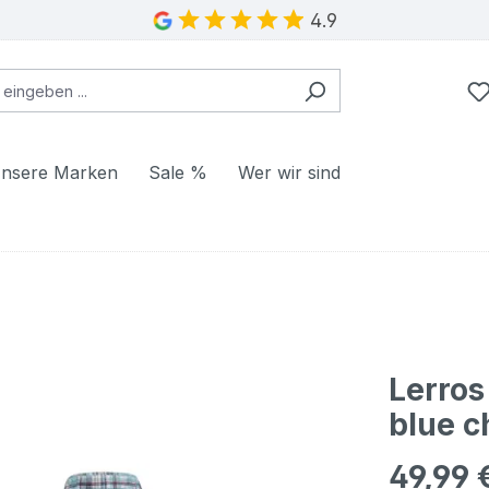
4.9
nsere Marken
Sale %
Wer wir sind
Lerros
blue c
49,99 
Regulärer Pr