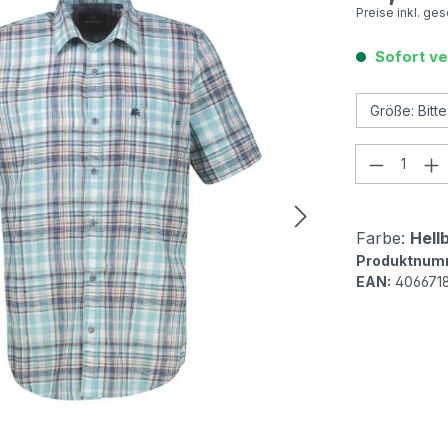
Preise inkl. ge
Sofort ve
Produkt
Farbe:
Hell
Produktnum
EAN:
406671