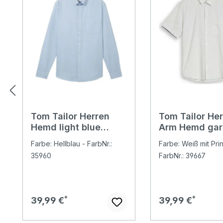
Tom Tailor Herren
Tom Tailor Her
Hemd light blue
Arm Hemd gar
chambray
white dot stru
Farbe: Hellblau - FarbNr.:
Farbe: Weiß mit Prin
35960
FarbNr.: 39667
Regulärer Preis:
Regulärer Preis:
39,99 €
39,99 €