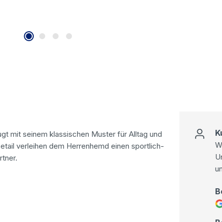
K
t mit seinem klassischen Muster für Alltag und
Wi
tail verleihen dem Herrenhemd einen sportlich-
U
tner.
u
B