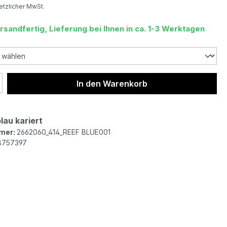
setzlicher MwSt.
rsandfertig, Lieferung bei Ihnen in ca. 1-3 Werktagen
 Anzahl: Gib den gewünschten Wert ein 
In den Warenkorb
blau kariert
mer:
2662060_414_REEF BLUE001
8757397