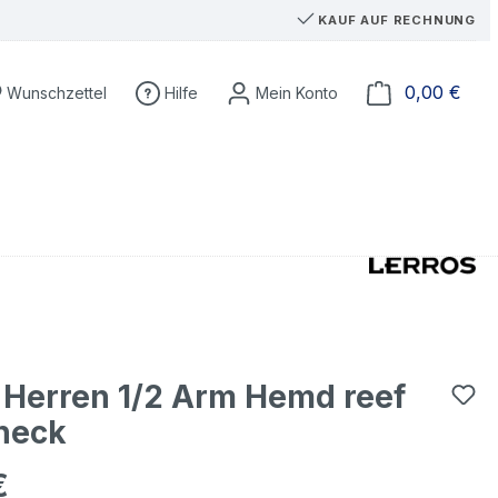
KAUF AUF RECHNUNG
Du hast 0 Produkte auf dem Merkzettel
Ware
0,00 €
Wunschzettel
Hilfe
 Herren 1/2 Arm Hemd reef
heck
€
eis: