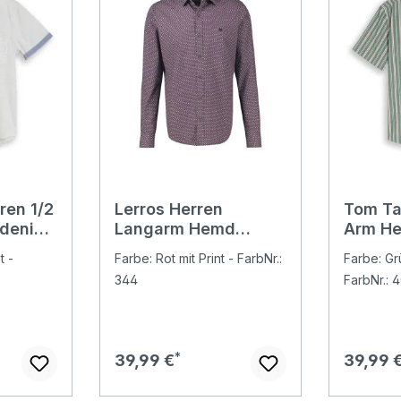
ren 1/2
Lerros Herren
Tom Tai
denia
Langarm Hemd
Arm H
cture
scandinavian red
garden
t -
Farbe: Rot mit Print - FarbNr.:
Farbe: Grü
print
colorfu
344
FarbNr.: 
Regulärer Preis:
Regulär
39,99 €
39,99 