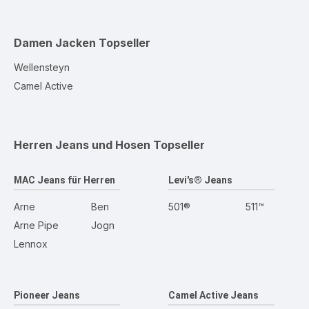
Damen Jacken
Topseller
Wellensteyn
Camel Active
Herren Jeans und Hosen
Topseller
MAC Jeans für Herren
Levi's® Jeans
Arne
Ben
501®
511™
Arne Pipe
Jogn
Lennox
Pioneer Jeans
Camel Active Jeans