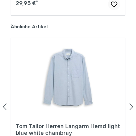
Regulärer Preis:
29,95 €
Produktgalerie überspringen
Ähnliche Artikel
Tom Tailor Herren Langarm Hemd light
blue white chambray