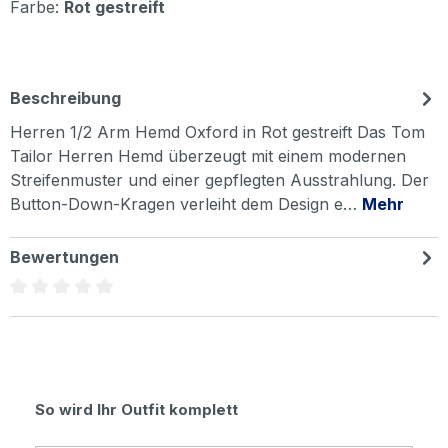
Farbe:
Rot gestreift
Beschreibung
Herren 1/2 Arm Hemd Oxford in Rot gestreift Das Tom
Tailor Herren Hemd überzeugt mit einem modernen
Streifenmuster und einer gepflegten Ausstrahlung. Der
Button-Down-Kragen verleiht dem Design e…
Mehr
Bewertungen
Durchschnittliche Bewertung von 0 von 5 Sternen
Produktgalerie überspringen
So wird Ihr Outfit komplett