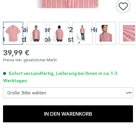
Tom Tailor Herren 1/2 Arm Hemd
Oxford red colorful stripe
39,99 €
Regulärer Preis:
Preise inkl. gesetzlicher MwSt.
Sofort versandfertig, Lieferung bei Ihnen in ca. 1-3
Werktagen
IN DEN WARENKORB