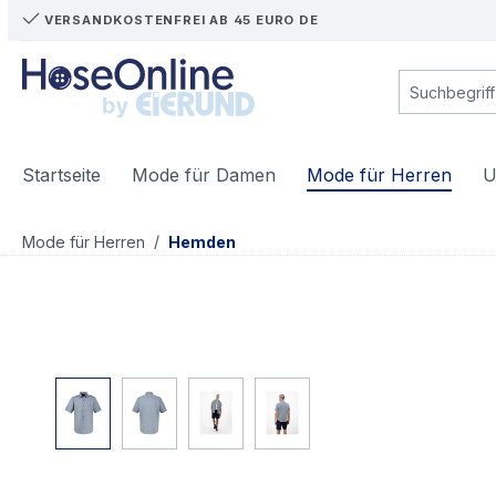
VERSANDKOSTENFREI AB 45 EURO DE
m Hauptinhalt springen
Zur Suche springen
Zur Hauptnavigation springen
Startseite
Mode für Damen
Mode für Herren
U
/
Mode für Herren
Hemden
Bildergalerie überspringen