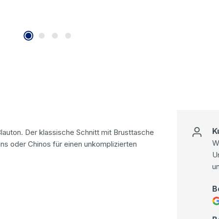
K
lauton. Der klassische Schnitt mit Brusttasche
Wi
ns oder Chinos für einen unkomplizierten
U
u
B