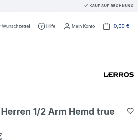
KAUF AUF RECHNUNG
Du hast 0 Produkte auf dem Merkzettel
Ware
0,00 €
Wunschzettel
Hilfe
 Herren 1/2 Arm Hemd true
€
eis: