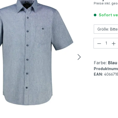
Preise inkl. ge
Sofort ve
Produkt
Farbe:
Blau
Produktnum
EAN:
406671