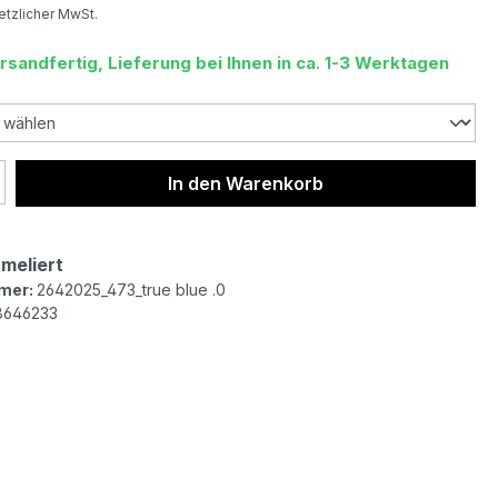
setzlicher MwSt.
rsandfertig, Lieferung bei Ihnen in ca. 1-3 Werktagen
 Anzahl: Gib den gewünschten Wert ein 
In den Warenkorb
 meliert
mer:
2642025_473_true blue .0
8646233