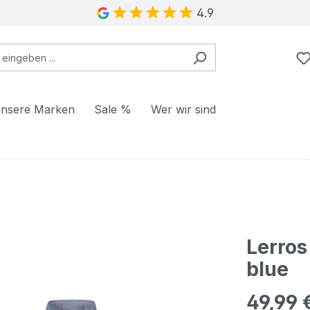
4.9
nsere Marken
Sale %
Wer wir sind
Lerros
blue
49,99 
Regulärer Pr