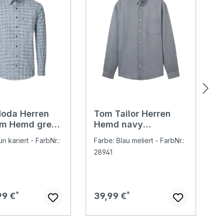
oda Herren
Tom Tailor Herren
rm Hemd green
Hemd navy
chambray
n kariert - FarbNr.:
Farbe: Blau meliert - FarbNr.:
28941
er Preis:
Regulärer Preis:
99 €
39,99 €