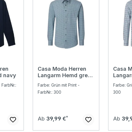
rren
Casa Moda Herren
Casa M
d navy
Langarm Hemd green
Langa
dots
check
 FarbNr.:
Farbe: Grün mit Print -
Farbe: Grü
FarbNr.: 300
300
Regulärer Preis:
Regulär
Ab
39,99 €
Ab
39,