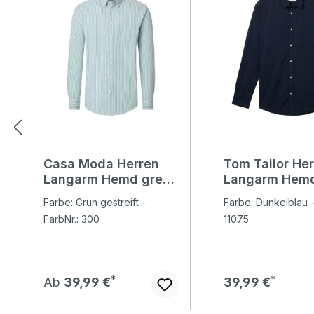
Casa Moda Herren
Tom Tailor He
Langarm Hemd green
Langarm Hem
stripes
Farbe: Grün gestreift -
Farbe: Dunkelblau -
FarbNr.: 300
11075
Regulärer Preis:
Regulärer Preis:
Ab
39,99 €
39,99 €