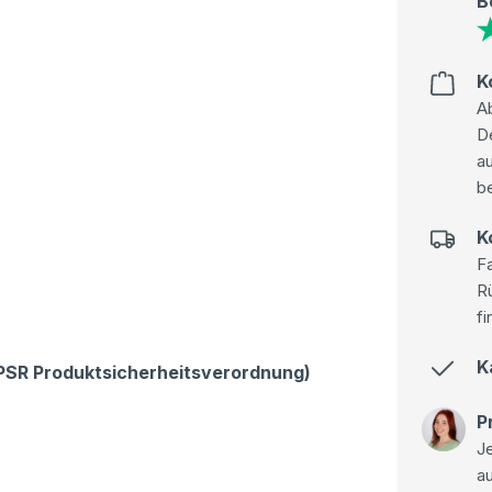
B
K
Ab
D
au
be
K
Fa
R
fi
K
GPSR Produktsicherheitsverordnung)
P
Je
a