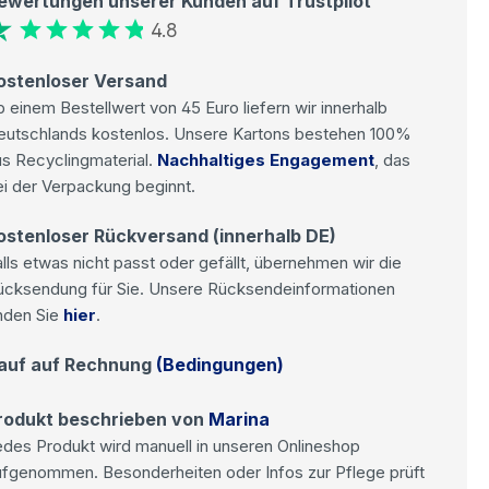
ewertungen unserer Kunden auf Trustpilot
4.8
ostenloser Versand
 einem Bestellwert von 45 Euro liefern wir innerhalb
eutschlands kostenlos. Unsere Kartons bestehen 100%
s Recyclingmaterial.
Nachhaltiges Engagement
, das
i der Verpackung beginnt.
ostenloser Rückversand (innerhalb DE)
lls etwas nicht passt oder gefällt, übernehmen wir die
ücksendung für Sie. Unsere Rücksendeinformationen
nden Sie
hier
.
auf auf Rechnung
(Bedingungen)
rodukt beschrieben von
Marina
des Produkt wird manuell in unseren Onlineshop
ufgenommen. Besonderheiten oder Infos zur Pflege prüft