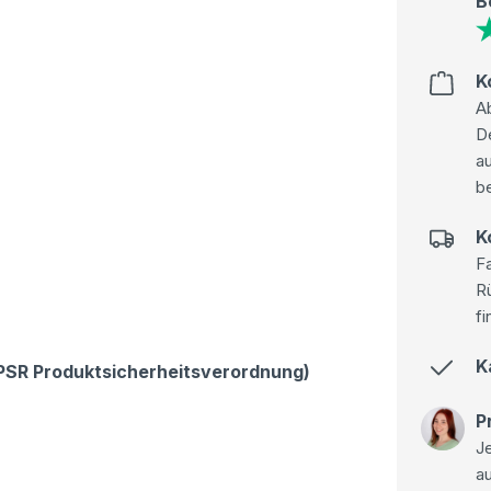
B
K
Ab
D
au
be
K
Fa
R
fi
K
GPSR Produktsicherheitsverordnung)
P
Je
a