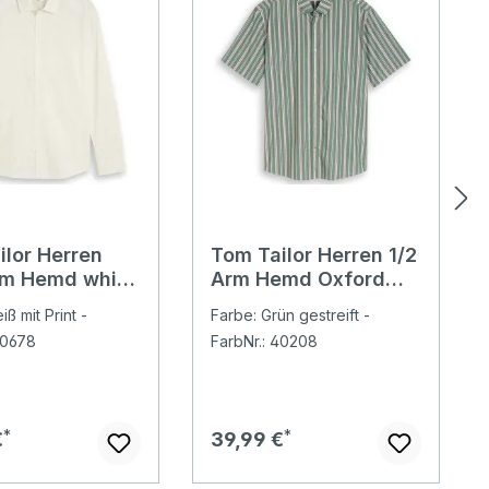
ilor Herren
Tom Tailor Herren 1/2
m Hemd white
Arm Hemd Oxford
ot design
garden green
ß mit Print -
Farbe: Grün gestreift -
d
colorful stripe
40678
FarbNr.: 40208
er Preis:
Regulärer Preis:
€
39,99 €