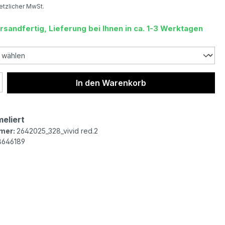
setzlicher MwSt.
rsandfertig, Lieferung bei Ihnen in ca. 1-3 Werktagen
 Anzahl: Gib den gewünschten Wert ein 
In den Warenkorb
meliert
mer:
2642025_328_vivid red.2
8646189