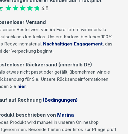
ewertungen unserer Kunden auf Trustpilot
4.8
ostenloser Versand
 einem Bestellwert von 45 Euro liefern wir innerhalb
eutschlands kostenlos. Unsere Kartons bestehen 100%
s Recyclingmaterial.
Nachhaltiges Engagement
, das
i der Verpackung beginnt.
ostenloser Rückversand (innerhalb DE)
lls etwas nicht passt oder gefällt, übernehmen wir die
ücksendung für Sie. Unsere Rücksendeinformationen
nden Sie
hier
.
auf auf Rechnung
(Bedingungen)
rodukt beschrieben von
Marina
des Produkt wird manuell in unseren Onlineshop
ufgenommen. Besonderheiten oder Infos zur Pflege prüft