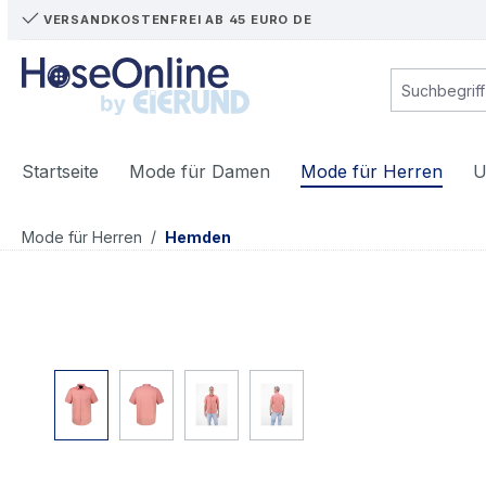
VERSANDKOSTENFREI AB 45 EURO DE
m Hauptinhalt springen
Zur Suche springen
Zur Hauptnavigation springen
Startseite
Mode für Damen
Mode für Herren
U
/
Mode für Herren
Hemden
Bildergalerie überspringen