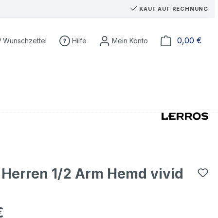
KAUF AUF RECHNUNG
Du hast 0 Produkte auf dem Merkzettel
Ware
0,00 €
Wunschzettel
Hilfe
 Herren 1/2 Arm Hemd vivid
€
eis: