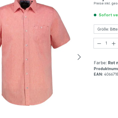
Preise inkl. ge
Sofort ve
Produkt
Farbe:
Rot 
Produktnum
EAN:
406671