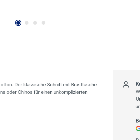
K
otton. Der klassische Schnitt mit Brusttasche
Wi
ns oder Chinos für einen unkomplizierten
U
u
B