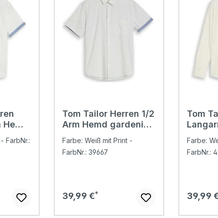
rren
Tom Tailor Herren 1/2
Tom Ta
m Hemd
Arm Hemd gardenia
Langar
white
white dot structure
navy d
- FarbNr.:
Farbe: Weiß mit Print -
Farbe: Wei
printe
FarbNr.: 39667
FarbNr.: 
Regulärer Preis:
Regulär
39,99 €
39,99 