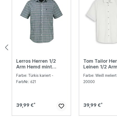
Lerros Herren 1/2
Tom Tailor He
Arm Hemd mint
Leinen 1/2 Ar
water check
Cotton Linen 
Farbe: Türkis kariert -
Farbe: Weiß meliert 
FarbNr.: 621
20000
Regulärer Preis:
Regulärer Preis:
39,99 €
39,99 €