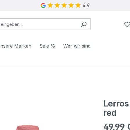
4.9
nsere Marken
Sale %
Wer wir sind
Lerros
red
49,99 
Regulärer Pr