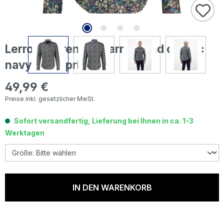
Lerros Herren Langarm Hemd classic
navy floral print
49,99 €
Regulärer Preis:
Preise inkl. gesetzlicher MwSt.
Sofort versandfertig, Lieferung bei Ihnen in ca. 1-3
Werktagen
IN DEN WARENKORB