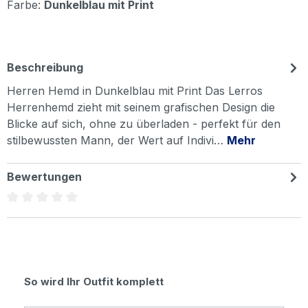
Farbe:
Dunkelblau mit Print
Beschreibung
Herren Hemd in Dunkelblau mit Print Das Lerros
Herrenhemd zieht mit seinem grafischen Design die
Blicke auf sich, ohne zu überladen - perfekt für den
stilbewussten Mann, der Wert auf Indivi…
Mehr
Bewertungen
Durchschnittliche Bewertung von 0 von 5 Sternen
Produktgalerie überspringen
So wird Ihr Outfit komplett