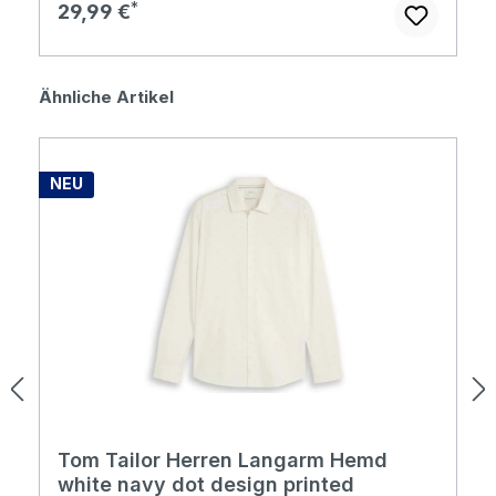
Regulärer Preis:
29,99 €
Produktgalerie überspringen
Ähnliche Artikel
NEU
Tom Tailor Herren Langarm Hemd
white navy dot design printed