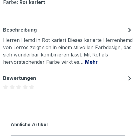
Farbe:
Rot kariert
Beschreibung
Herren Hemd in Rot kariert Dieses karierte Herrenhemd
von Lerros zeigt sich in einem stilvollen Farbdesign, das
sich wunderbar kombinieren lässt. Mit Rot als
hervorstechender Farbe wirkt es…
Mehr
Bewertungen
Durchschnittliche Bewertung von 0 von 5 Sternen
Produktgalerie überspringen
Ähnliche Artikel