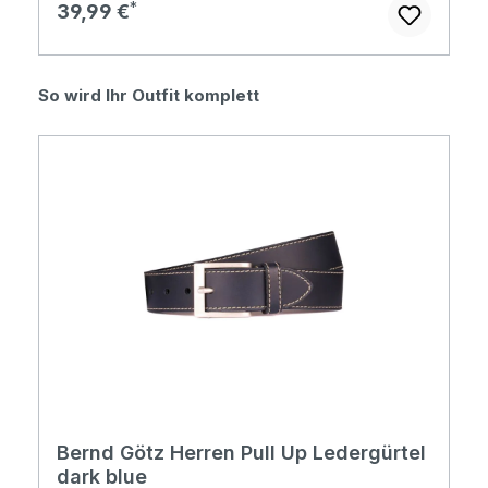
Regulärer Preis:
39,99 €
Produktgalerie überspringen
So wird Ihr Outfit komplett
Bernd Götz Herren Pull Up Ledergürtel
dark blue