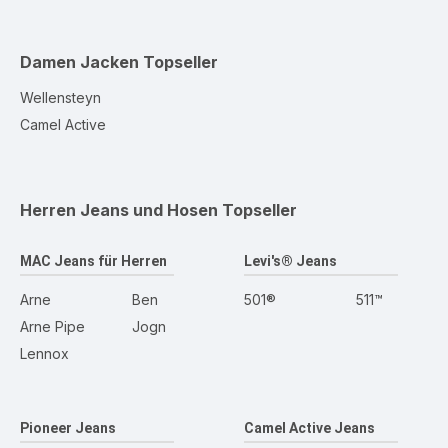
Damen Jacken
Topseller
Wellensteyn
Camel Active
Herren Jeans und Hosen
Topseller
MAC Jeans für Herren
Levi's® Jeans
Arne
Ben
501®
511™
Arne Pipe
Jogn
Lennox
Pioneer Jeans
Camel Active Jeans