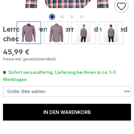
Lerros Herren Langarm Hemd vivid red
check
45,99 €
Regulärer Preis:
Preise inkl. gesetzlicher MwSt.
Sofort versandfertig, Lieferung bei Ihnen in ca. 1-3
Werktagen
IN DEN WARENKORB