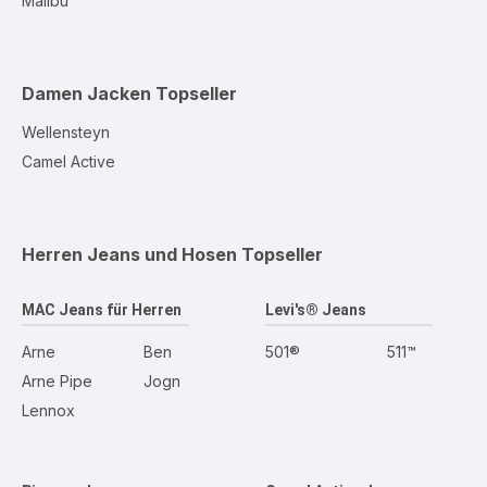
Malibu
Damen Jacken
Topseller
Wellensteyn
Camel Active
Herren Jeans und Hosen
Topseller
MAC Jeans für Herren
Levi's® Jeans
Arne
Ben
501®
511™
Arne Pipe
Jogn
Lennox