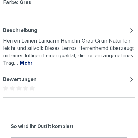
Farbe:
Grau
Beschreibung
Herren Leinen Langarm Hemd in Grau-Grün Natürlich,
leicht und stilvoll: Dieses Lerros Herrenhemd überzeugt
mit einer luftigen Leinenqualität, die für ein angenehmes
Trag…
Mehr
Bewertungen
Durchschnittliche Bewertung von 0 von 5 Sternen
Produktgalerie überspringen
So wird Ihr Outfit komplett