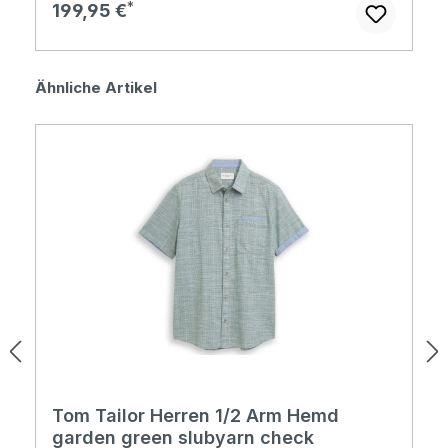
Regulärer Preis:
199,95 €
Produktgalerie überspringen
Ähnliche Artikel
Tom Tailor Herren 1/2 Arm Hemd
garden green slubyarn check