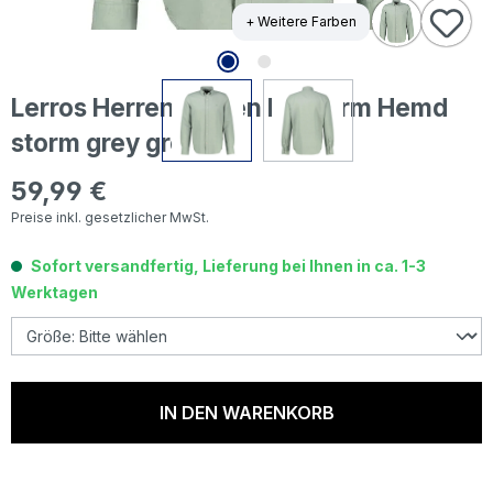
+ Weitere Farben
Lerros Herren Leinen Langarm Hemd
storm grey green
59,99 €
Regulärer Preis:
Preise inkl. gesetzlicher MwSt.
Sofort versandfertig, Lieferung bei Ihnen in ca. 1-3
Werktagen
IN DEN WARENKORB