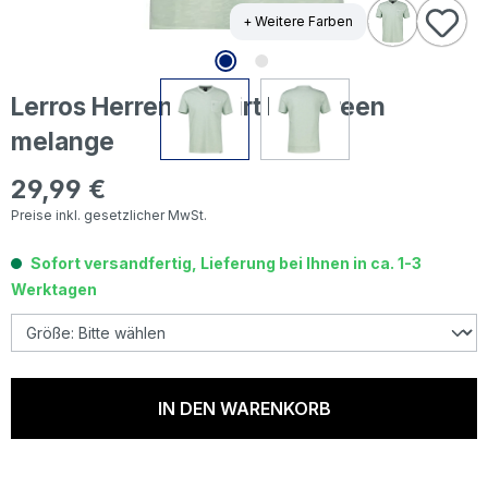
+ Weitere Farben
Lerros Herren T-Shirt bay green
melange
29,99 €
Regulärer Preis:
Preise inkl. gesetzlicher MwSt.
Sofort versandfertig, Lieferung bei Ihnen in ca. 1-3
Werktagen
IN DEN WARENKORB