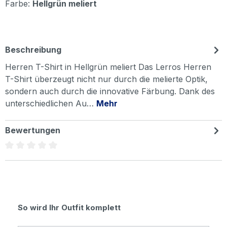
Farbe:
Hellgrün meliert
Beschreibung
Herren T-Shirt in Hellgrün meliert Das Lerros Herren
T-Shirt überzeugt nicht nur durch die melierte Optik,
sondern auch durch die innovative Färbung. Dank des
unterschiedlichen Au…
Mehr
Bewertungen
Durchschnittliche Bewertung von 0 von 5 Sternen
Produktgalerie überspringen
So wird Ihr Outfit komplett