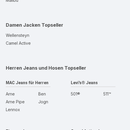
Malibu
Damen Jacken
Topseller
Wellensteyn
Camel Active
Herren Jeans und Hosen
Topseller
MAC Jeans für Herren
Levi's® Jeans
Arne
Ben
501®
511™
Arne Pipe
Jogn
Lennox