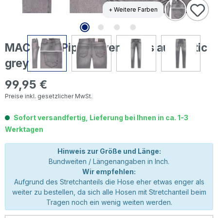
+ Weitere Farben
MAC Arne Pipe Driver Jeans authentic
grey
99,95 €
Regulärer Preis:
Preise inkl. gesetzlicher MwSt.
Sofort versandfertig, Lieferung bei Ihnen in ca. 1-3
Werktagen
Hinweis zur Größe und Länge:
Bundweiten / Längenangaben in Inch.
Wir empfehlen:
Aufgrund des Stretchanteils die Hose eher etwas enger als
weiter zu bestellen, da sich alle Hosen mit Stretchanteil beim
Tragen noch ein wenig weiten werden.