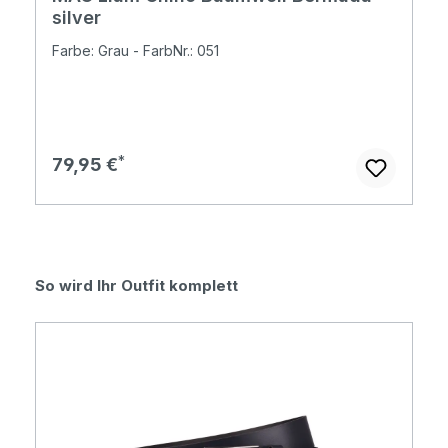
silver
Farbe: Grau - FarbNr.: 051
Regulärer Preis:
79,95 €
Produktgalerie überspringen
So wird Ihr Outfit komplett