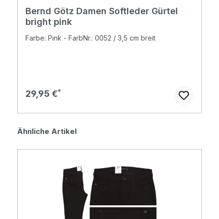
Bernd Götz Damen Softleder Gürtel
bright pink
Farbe: Pink - FarbNr.: 0052 / 3,5 cm breit
Regulärer Preis:
29,95 €
Produktgalerie überspringen
Ähnliche Artikel