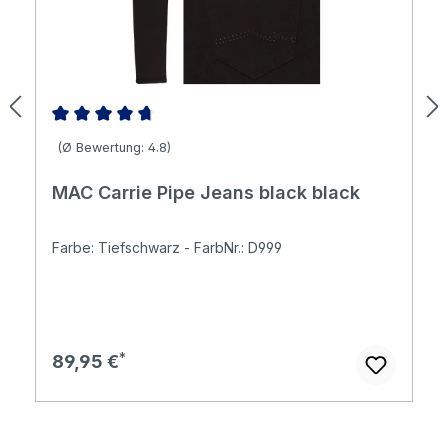
Durchschnittliche Bewertung von 4.83 von 5 Sternen
(Ø Bewertung: 4.8)
MAC Carrie Pipe Jeans black black
Farbe: Tiefschwarz - FarbNr.: D999
Regulärer Preis:
89,95 €