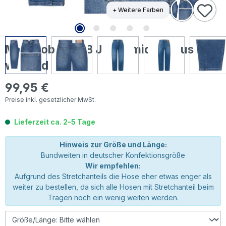
+ Weitere Farben
MAC Bobbie 7/8 Jeans mid blue use
washed
99,95 €
Regulärer Preis:
Preise inkl. gesetzlicher MwSt.
Lieferzeit ca. 2-5 Tage
Hinweis zur Größe und Länge:
Bundweiten in deutscher Konfektionsgröße
Wir empfehlen:
Aufgrund des Stretchanteils die Hose eher etwas enger als
weiter zu bestellen, da sich alle Hosen mit Stretchanteil beim
Tragen noch ein wenig weiten werden.