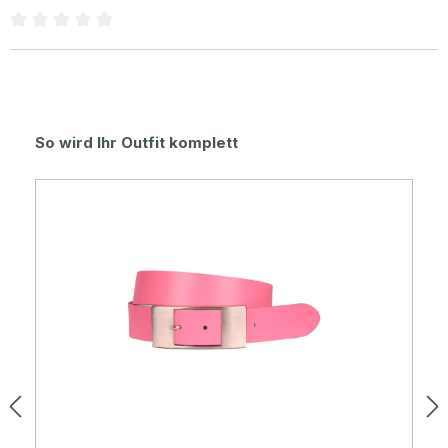
Durchschnittliche Bewertung von 0 von 5 Sternen
Produktgalerie überspringen
So wird Ihr Outfit komplett