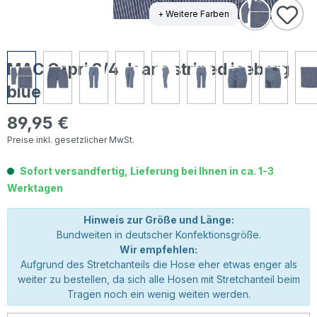
+ Weitere Farben
MAC Capri 3/4 Jeans striped iceberg
blue
89,95 €
Regulärer Preis:
Preise inkl. gesetzlicher MwSt.
Sofort versandfertig, Lieferung bei Ihnen in ca. 1-3
Werktagen
Hinweis zur Größe und Länge:
Bundweiten in deutscher Konfektionsgröße.
Wir empfehlen:
Aufgrund des Stretchanteils die Hose eher etwas enger als
weiter zu bestellen, da sich alle Hosen mit Stretchanteil beim
Tragen noch ein wenig weiten werden.