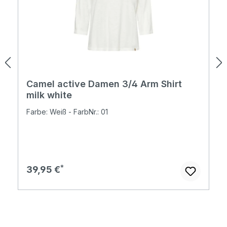
Camel active Damen 3/4 Arm Shirt
milk white
Farbe: Weiß - FarbNr.: 01
Regulärer Preis:
39,95 €