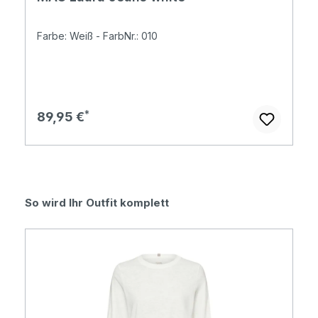
Farbe: Weiß - FarbNr.: 010
Regulärer Preis:
89,95 €
Produktgalerie überspringen
So wird Ihr Outfit komplett