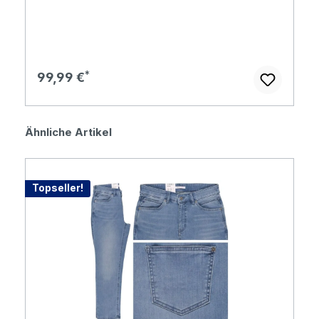
Regulärer Preis:
99,99 €
Produktgalerie überspringen
Ähnliche Artikel
Topseller!