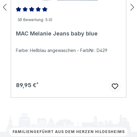
Durchschnittliche Bewertung von 5 von 5 Sternen
(Ø Bewertung: 5.0)
MAC Melanie Jeans baby blue
Farbe: Hellblau angewaschen - FarbNr.: D429
Regulärer Preis:
89,95 €
FAMILIENGEFÜHRT AUS DEM HERZEN HILDESHEIMS