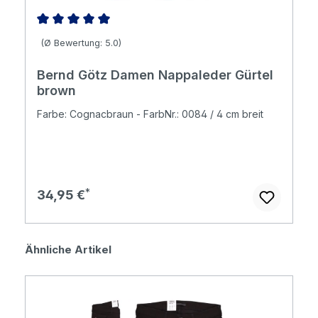
Durchschnittliche Bewertung von 5 von 5 Sternen
(Ø Bewertung: 5.0)
Bernd Götz Damen Nappaleder Gürtel
brown
Farbe: Cognacbraun - FarbNr.: 0084 / 4 cm breit
Regulärer Preis:
34,95 €
Produktgalerie überspringen
Ähnliche Artikel