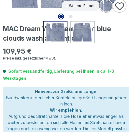
+ Weitere Farben
MAC Dream Wide Jeans light blue
clouds wash authentic
109,95 €
Regulärer Preis:
Preise inkl. gesetzlicher MwSt.
Sofort versandfertig, Lieferung bei Ihnen in ca. 1-3
Werktagen
Hinweis zur Größe und Länge:
Bundweiten in deutscher Konfektionsgröße / Längenangaben
in Inch.
Wir empfehlen:
Aufgrund des Stretchanteils die Hose eher etwas enger als
weiter zu bestellen, da sich alle Hosen mit Stretchanteil beim
Tragen noch ein wenig weiten werden. Dieses Modell passt in