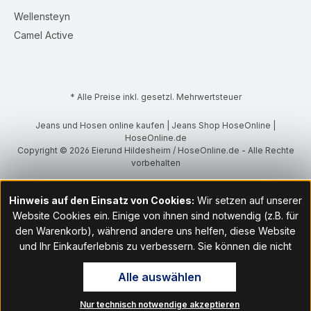
Wellensteyn
Camel Active
* Alle Preise inkl. gesetzl. Mehrwertsteuer
Jeans und Hosen online kaufen | Jeans Shop HoseOnline |
HoseOnline.de
Copyright © 2026 Eierund Hildesheim / HoseOnline.de - Alle Rechte
vorbehalten
Hinweis auf den Einsatz von Cookies:
Wir setzen auf unserer
Website Cookies ein. Einige von ihnen sind notwendig (z.B. für
den Warenkorb), während andere uns helfen, diese Website
und Ihr Einkauferlebnis zu verbessern. Sie können die nicht
notwendigen Cookies mit Klick auf „OK“ akzeptieren oder per
Alle auswählen
Klick auf "Nur technisch notwendige akzeptieren" ablehnen. Den
Zugang zu den Cookie-Einstellungen finden Sie im Fußbereich
Nur technisch notwendige akzeptieren
unserer Website im Menüpunkt „Informationen“. Dort können Sie