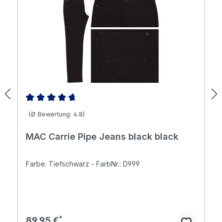
Durchschnittliche Bewertung von 4.83 von 5 Sternen
(Ø Bewertung: 4.8)
MAC Carrie Pipe Jeans black black
Farbe: Tiefschwarz - FarbNr.: D999
Regulärer Preis:
89,95 €