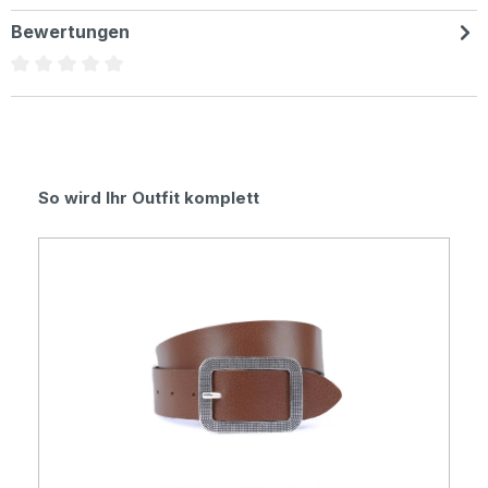
Bewertungen
Durchschnittliche Bewertung von 0 von 5 Sternen
Produktgalerie überspringen
So wird Ihr Outfit komplett