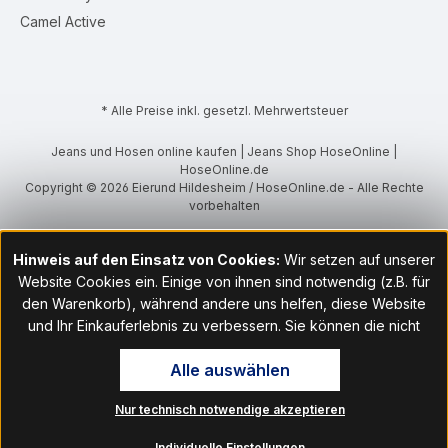
Camel Active
* Alle Preise inkl. gesetzl. Mehrwertsteuer
Jeans und Hosen online kaufen | Jeans Shop HoseOnline |
HoseOnline.de
Copyright © 2026 Eierund Hildesheim / HoseOnline.de - Alle Rechte
vorbehalten
Hinweis auf den Einsatz von Cookies:
Wir setzen auf unserer
Website Cookies ein. Einige von ihnen sind notwendig (z.B. für
den Warenkorb), während andere uns helfen, diese Website
und Ihr Einkauferlebnis zu verbessern. Sie können die nicht
notwendigen Cookies mit Klick auf „OK“ akzeptieren oder per
Alle auswählen
Klick auf "Nur technisch notwendige akzeptieren" ablehnen. Den
Zugang zu den Cookie-Einstellungen finden Sie im Fußbereich
Nur technisch notwendige akzeptieren
unserer Website im Menüpunkt „Informationen“. Dort können Sie
die Einstellungen jederzeit ändern.
Individuelle Einstellungen