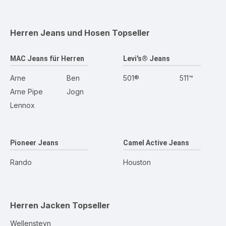
Herren Jeans und Hosen
Topseller
MAC Jeans für Herren
Levi's® Jeans
Arne
Ben
501®
511™
Arne Pipe
Jogn
Lennox
Pioneer Jeans
Camel Active Jeans
Rando
Houston
Herren Jacken
Topseller
Wellensteyn