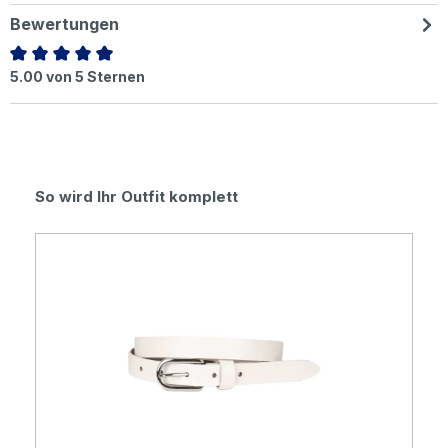
Bewertungen
Durchschnittliche Bewertung von 5 von 5 Sternen
5.00 von 5 Sternen
Produktgalerie überspringen
So wird Ihr Outfit komplett