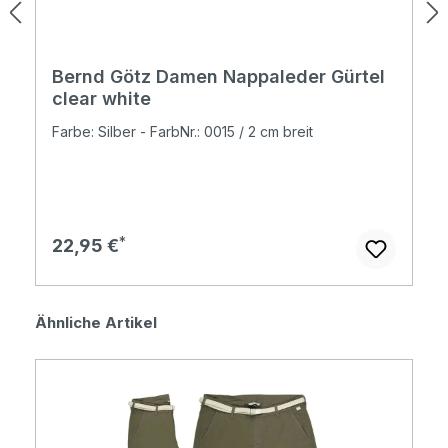
Bernd Götz Damen Nappaleder Gürtel
clear white
Farbe: Silber - FarbNr.: 0015 / 2 cm breit
Regulärer Preis:
22,95 €
Produktgalerie überspringen
Ähnliche Artikel