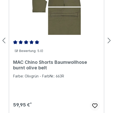
Durchschnittliche Bewertung von 5 von 5 Sternen
(Ø Bewertung: 5.0)
MAC Chino Shorts Baumwollhose
burnt olive belt
Farbe: Olivgrün - FarbNr.: 663R
Regulärer Preis:
59,95 €