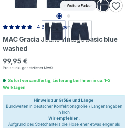
+ Weitere Farben
4 Bewertungen
Durchschnittliche Bewertung von 5 von 5 Sternen
MAC Gracia Jeans vintage basic blue
washed
99,95 €
Regulärer Preis:
Preise inkl. gesetzlicher MwSt.
Sofort versandfertig, Lieferung bei Ihnen in ca. 1-3
Werktagen
Hinweis zur Größe und Länge:
Bundweiten in deutscher Konfektionsgröße / Längenangaben
in Inch.
Wir empfehlen:
Aufgrund des Stretchanteils die Hose eher etwas enger als