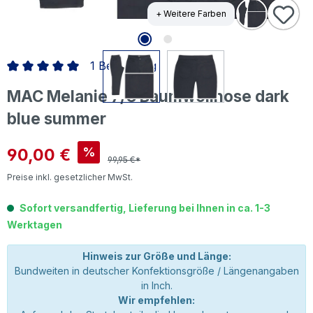
+ Weitere Farben
1 Bewertung
Durchschnittliche Bewertung von 5 von 5 Sternen
MAC Melanie 7/8 Baumwollhose dark
blue summer
Verkaufspreis:
90,00 €
%
99,95 €*
Preise inkl. gesetzlicher MwSt.
Sofort versandfertig, Lieferung bei Ihnen in ca. 1-3
Werktagen
Hinweis zur Größe und Länge:
Bundweiten in deutscher Konfektionsgröße / Längenangaben
in Inch.
Wir empfehlen: