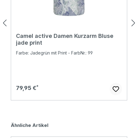
Camel active Damen Kurzarm Bluse
jade print
Farbe: Jadegrün mit Print - FarbNr.: 99
Regulärer Preis:
79,95 €
Produktgalerie überspringen
Ähnliche Artikel