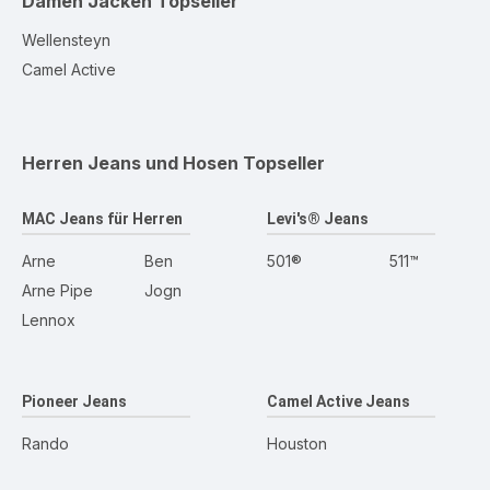
Damen Jacken
Topseller
Wellensteyn
Camel Active
Herren Jeans und Hosen
Topseller
MAC Jeans für Herren
Levi's® Jeans
Arne
Ben
501®
511™
Arne Pipe
Jogn
Lennox
Pioneer Jeans
Camel Active Jeans
Rando
Houston