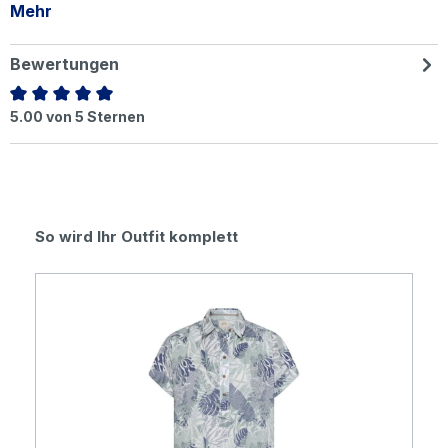
Mehr
Bewertungen
Durchschnittliche Bewertung von 5 von 5 Sternen
5.00 von 5 Sternen
Produktgalerie überspringen
So wird Ihr Outfit komplett