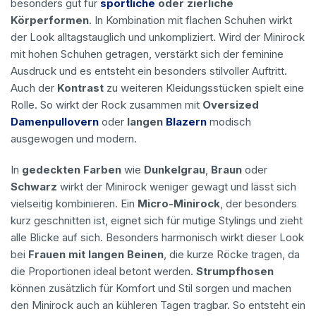
besonders gut für
sportliche
oder zierliche
Körperformen
. In Kombination mit flachen Schuhen wirkt
der Look alltagstauglich und unkompliziert. Wird der Minirock
mit hohen Schuhen getragen, verstärkt sich der feminine
Ausdruck und es entsteht ein besonders stilvoller Auftritt.
Auch der
Kontrast
zu weiteren Kleidungsstücken spielt eine
Rolle. So wirkt der Rock zusammen mit
Oversized
Damenpullovern
oder
langen
Blazern
modisch
ausgewogen und modern.
In
gedeckten Farben
wie
Dunkelgrau
,
Braun
oder
Schwarz
wirkt der Minirock weniger gewagt und lässt sich
vielseitig kombinieren. Ein
Micro-Minirock
, der besonders
kurz geschnitten ist, eignet sich für mutige Stylings und zieht
alle Blicke auf sich. Besonders harmonisch wirkt dieser Look
bei
Frauen mit langen Beinen
, die kurze Röcke tragen, da
die Proportionen ideal betont werden.
Strumpfhosen
können zusätzlich für Komfort und Stil sorgen und machen
den Minirock auch an kühleren Tagen tragbar. So entsteht ein