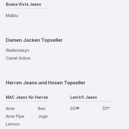
Buena Vista Jeans
Malibu
Damen Jacken
Topseller
Wellensteyn
Camel Active
Herren Jeans und Hosen
Topseller
MAC Jeans für Herren
Levi's® Jeans
Arne
Ben
501®
511™
Arne Pipe
Jogn
Lennox