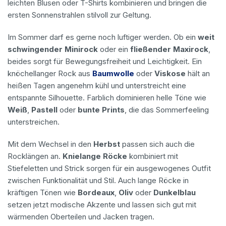
leichten Blusen oder T-Shirts kombinieren und bringen die
ersten Sonnenstrahlen stilvoll zur Geltung.
Im Sommer darf es gerne noch luftiger werden. Ob ein
weit
schwingender Minirock
oder ein
fließender Maxirock
,
beides sorgt für Bewegungsfreiheit und Leichtigkeit. Ein
knöchellanger Rock aus
Baumwolle
oder
Viskose
hält an
heißen Tagen angenehm kühl und unterstreicht eine
entspannte Silhouette. Farblich dominieren helle Töne wie
Weiß
,
Pastell
oder
bunte Prints
, die das Sommerfeeling
unterstreichen.
Mit dem Wechsel in den
Herbst
passen sich auch die
Rocklängen an.
Knielange Röcke
kombiniert mit
Stiefeletten und Strick sorgen für ein ausgewogenes Outfit
zwischen Funktionalität und Stil. Auch lange Röcke in
kräftigen Tönen wie
Bordeaux
,
Oliv
oder
Dunkelblau
setzen jetzt modische Akzente und lassen sich gut mit
wärmenden Oberteilen und Jacken tragen.