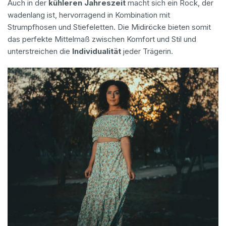
Auch in der
kühleren Jahreszeit
macht sich ein Rock, der
wadenlang ist, hervorragend in Kombination mit
Strumpfhosen und Stiefeletten. Die Midiröcke bieten somit
das perfekte Mittelmaß zwischen Komfort und Stil und
unterstreichen die
Individualität
jeder Trägerin.