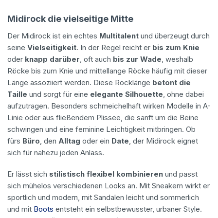
Midirock die vielseitige Mitte
Der Midirock ist ein echtes
Multitalent
und überzeugt durch
seine
Vielseitigkeit
. In der Regel reicht er
bis zum Knie
oder
knapp darüber
, oft auch
bis zur Wade
, weshalb
Röcke bis zum Knie und mittellange Röcke häufig mit dieser
Länge assoziiert werden. Diese Rocklänge
betont die
Taille
und sorgt für eine
elegante Silhouette
, ohne dabei
aufzutragen. Besonders schmeichelhaft wirken Modelle in A-
Linie oder aus fließendem Plissee, die sanft um die Beine
schwingen und eine feminine Leichtigkeit mitbringen. Ob
fürs
Büro
, den
Alltag
oder ein
Date
, der Midirock eignet
sich für nahezu jeden Anlass.
Er lässt sich
stilistisch flexibel kombinieren
und passt
sich mühelos verschiedenen Looks an. Mit Sneakern wirkt er
sportlich und modern, mit Sandalen leicht und sommerlich
und mit
Boots
entsteht ein selbstbewusster, urbaner Style.