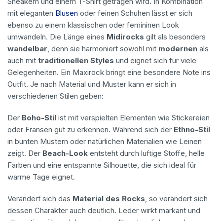
Sneakern und einem T-Shirt getragen wird. In Kombination
mit eleganten
Blusen
oder feinen Schuhen lässt er sich
ebenso zu einem klassischen oder femininen Look
umwandeln.
Die Länge eines
Midirocks
gilt als besonders
wandelbar
, denn sie harmoniert sowohl mit
modernen
als
auch mit
traditionellen Styles
und eignet sich für viele
Gelegenheiten.
Ein Maxirock bringt eine besondere Note ins
Outfit. Je nach Material und Muster kann er sich in
verschiedenen Stilen geben:
Der
Boho-Stil
ist mit verspielten Elementen wie Stickereien
oder Fransen gut zu erkennen. Während sich der
Ethno-Stil
in bunten Mustern oder natürlichen Materialien wie Leinen
zeigt. Der
Beach-Look
entsteht durch luftige Stoffe, helle
Farben und eine entspannte Silhouette, die sich ideal für
warme Tage eignet.
Verändert sich das
Material des Rocks
, so verändert sich
dessen Charakter auch deutlich. Leder wirkt markant und