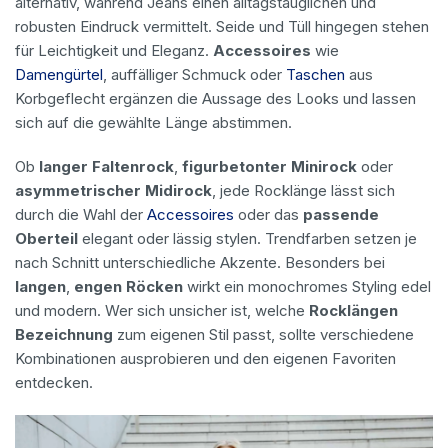
alternativ, während Jeans einen alltagstauglichen und
robusten Eindruck vermittelt. Seide und Tüll hingegen stehen
für Leichtigkeit und Eleganz.
Accessoires
wie
Damengürtel
, auffälliger Schmuck oder
Taschen
aus
Korbgeflecht ergänzen die Aussage des Looks und lassen
sich auf die gewählte Länge abstimmen.
Ob
langer Faltenrock
,
figurbetonter Minirock
oder
asymmetrischer Midirock
, jede Rocklänge lässt sich
durch die Wahl der
Accessoires
oder das
passende
Oberteil
elegant oder lässig stylen. Trendfarben setzen je
nach Schnitt unterschiedliche Akzente. Besonders bei
langen
,
engen Röcken
wirkt ein monochromes Styling edel
und modern. Wer sich unsicher ist, welche
Rocklängen
Bezeichnung
zum eigenen Stil passt, sollte verschiedene
Kombinationen ausprobieren und den eigenen Favoriten
entdecken.