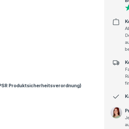
B
K
Ab
D
au
be
K
Fa
R
fi
GPSR Produktsicherheitsverordnung)
K
P
Je
a