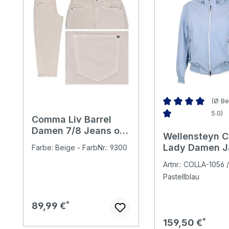
(Ø Be
5.0)
Comma Liv Barrel
Durchschnittliche 
Damen 7/8 Jeans oat
Wellensteyn C
milk
Lady Damen J
Farbe: Beige - FarbNr.: 9300
duskblue/plei
Artnr.: COLLA-1056 
air/cocos
Pastellblau
Regulärer Preis:
89,99 €
Regulärer Preis:
159,50 €