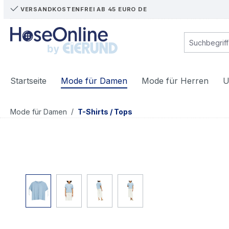
VERSANDKOSTENFREI AB 45 EURO DE
m Hauptinhalt springen
Zur Suche springen
Zur Hauptnavigation springen
Startseite
Mode für Damen
Mode für Herren
U
/
Mode für Damen
T-Shirts / Tops
Bildergalerie überspringen