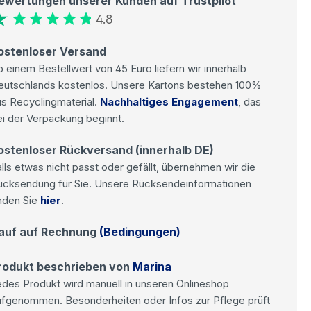
ewertungen unserer Kunden auf Trustpilot
4.8
ostenloser Versand
 einem Bestellwert von 45 Euro liefern wir innerhalb
eutschlands kostenlos. Unsere Kartons bestehen 100%
s Recyclingmaterial.
Nachhaltiges Engagement
, das
i der Verpackung beginnt.
ostenloser Rückversand (innerhalb DE)
lls etwas nicht passt oder gefällt, übernehmen wir die
ücksendung für Sie. Unsere Rücksendeinformationen
nden Sie
hier
.
auf auf Rechnung
(Bedingungen)
rodukt beschrieben von
Marina
des Produkt wird manuell in unseren Onlineshop
ufgenommen. Besonderheiten oder Infos zur Pflege prüft