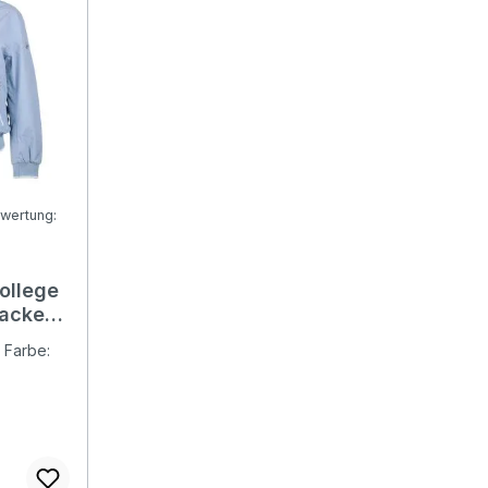
wertung:
Bewertung von 5 von 5 Sternen
ollege
acke
n
/ Farbe: