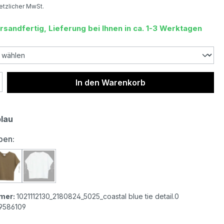
setzlicher MwSt.
rsandfertig, Lieferung bei Ihnen in ca. 1-3 Werktagen
 Anzahl: Gib den gewünschten Wert ein 
In den Warenkorb
blau
auswählen
ben:
 Damen T-Shirt coastal blue tie detail
s.Oliver Damen T-Shirt teak brown tie detail
s.Oliver Damen T-Shirt white tie detail
mer:
1021112130_2180824_5025_coastal blue tie detail.0
9586109