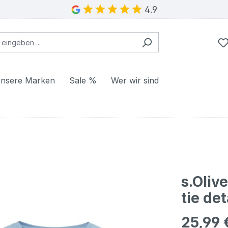
4.9
nsere Marken
Sale %
Wer wir sind
s.Oliv
tie det
25,99 
Regulärer Pr