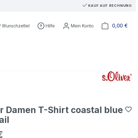
KAUF AUF RECHNUNG
Du hast 0 Produkte auf dem Merkzettel
Ware
0,00 €
Wunschzettel
Hilfe
er Damen T-Shirt coastal blue
ail
€
eis: