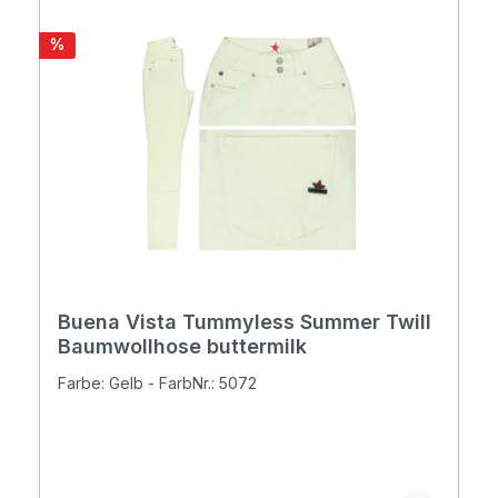
Rabatt
%
Buena Vista Tummyless Summer Twill
Baumwollhose buttermilk
Farbe: Gelb - FarbNr.: 5072