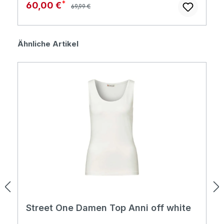
Regulärer Preis:
Verkaufspreis:
60,00 €
69,99 €
Produktgalerie überspringen
Ähnliche Artikel
Street One Damen Top Anni off white