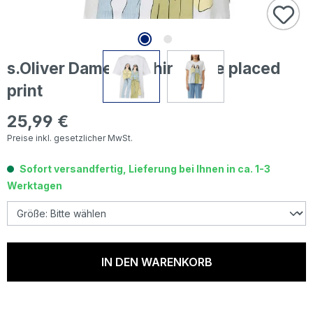
s.Oliver Damen T-Shirt white placed
print
25,99 €
Regulärer Preis:
Preise inkl. gesetzlicher MwSt.
Sofort versandfertig, Lieferung bei Ihnen in ca. 1-3
Werktagen
IN DEN WARENKORB