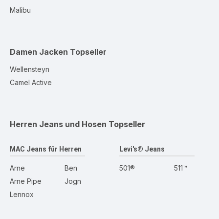
Malibu
Damen Jacken
Topseller
Wellensteyn
Camel Active
Herren Jeans und Hosen
Topseller
MAC Jeans für Herren
Levi's® Jeans
Arne
Ben
501®
511™
Arne Pipe
Jogn
Lennox