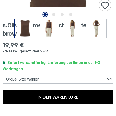
s.Oliver Damen Top chocolate deep
brown
19,99 €
Regulärer Preis:
Preise inkl. gesetzlicher MwSt.
Sofort versandfertig, Lieferung bei Ihnen in ca. 1-3
Werktagen
IN DEN WARENKORB