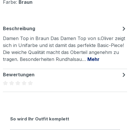
Farbe:
Braun
Beschreibung
Damen Top in Braun Das Damen Top von s.Oliver zeigt
sich in Unifarbe und ist damit das perfekte Basic-Piece!
Die weiche Qualität macht das Oberteil angenehm zu
tragen. Besonderheiten Rundhalsau…
Mehr
Bewertungen
Durchschnittliche Bewertung von 0 von 5 Sternen
Produktgalerie überspringen
So wird Ihr Outfit komplett