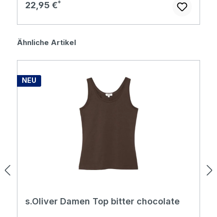
Regulärer Preis:
22,95 €
Produktgalerie überspringen
Ähnliche Artikel
NEU
s.Oliver Damen Top bitter chocolate