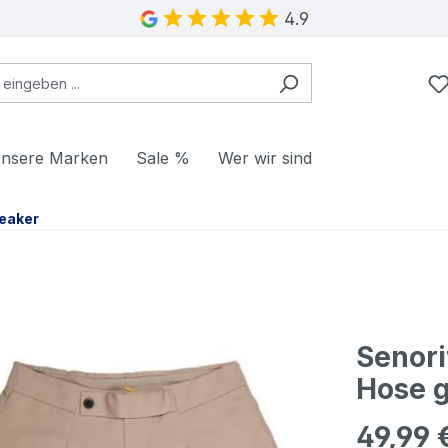
4.9
nsere Marken
Sale %
Wer wir sind
eaker
Senori
Hose g
49,99 
Regulärer Pr