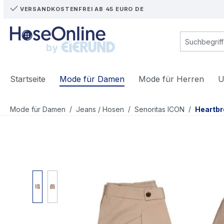
VERSANDKOSTENFREI AB 45 EURO DE
m Hauptinhalt springen
Zur Suche springen
Zur Hauptnavigation springen
Startseite
Mode für Damen
Mode für Herren
U
/
/
/
Mode für Damen
Jeans / Hosen
Senoritas ICON
Heartbr
Bildergalerie überspringen