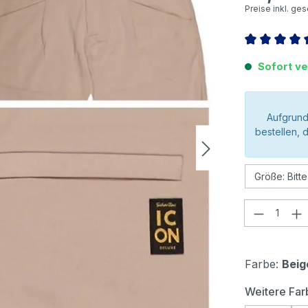
Preise inkl. ge
Durchschnitt
Sofort ve
Aufgrund
bestellen, 
Produkt
Farbe:
Beig
Weitere Far