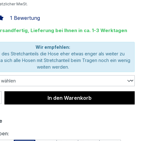
setzlicher MwSt.
1 Bewertung
liche Bewertung von 5 von 5 Sternen
rsandfertig, Lieferung bei Ihnen in ca. 1-3 Werktagen
Wir empfehlen:
 des Stretchanteils die Hose eher etwas enger als weiter zu
da sich alle Hosen mit Stretchanteil beim Tragen noch ein wenig
weiten werden.
 Anzahl: Gib den gewünschten Wert ein 
In den Warenkorb
e
auswählen
ben: