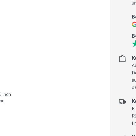
u
B
B
K
Ab
D
au
be
6 Inch
han
K
Fa
R
fi