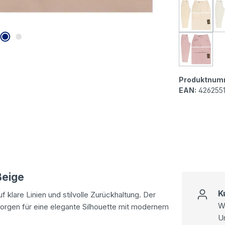
Senorit
Senorit
Produktnum
EAN:
426255
Beige
K
f klare Linien und stilvolle Zurückhaltung. Der
Wi
sorgen für eine elegante Silhouette mit modernem
U