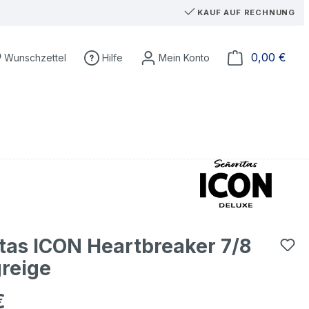
KAUF AUF RECHNUNG
Du hast 0 Produkte auf dem Merkzettel
Ware
0,00 €
Wunschzettel
Hilfe
tas ICON Heartbreaker 7/8
reige
€
eis: