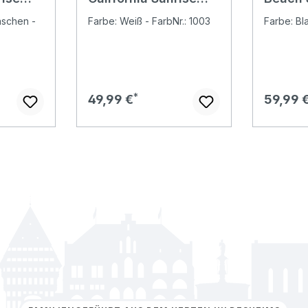
 blue
Jeans Shorts white
mid bl
aschen -
Farbe: Weiß - FarbNr.: 1003
Farbe: B
Regulärer Preis:
Regulär
49,99 €
59,99 