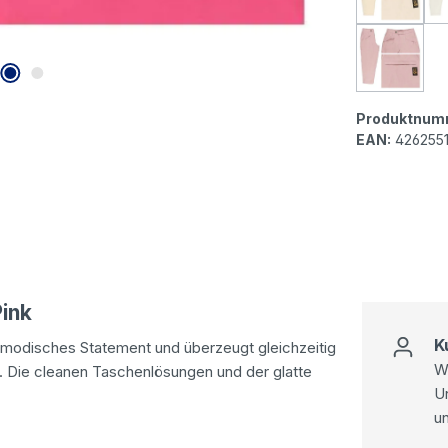
Senorit
Senorit
Produktnum
EAN:
426255
ink
K
in modisches Statement und überzeugt gleichzeitig
Wi
Die cleanen Taschenlösungen und der glatte
U
u