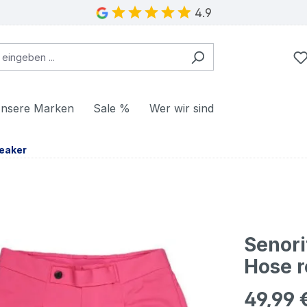
4.9
nsere Marken
Sale %
Wer wir sind
eaker
Senori
Hose r
49,99 
Regulärer Pr