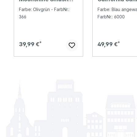
3/4 Chinohose olive
3/4 Jeans mid
Farbe: Olivgrün - FarbNr.:
Farbe: Blau angew
366
FarbNr.: 6000
Regulärer Preis:
Regulärer Preis:
39,99 €
49,99 €