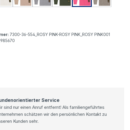
as ICON Heartbreaker 7/8 Hose butter
Senoritas ICON Heartbreaker 7/8 Hose creme
Senoritas ICON Heartbreaker 7/8 Hose greige
Senoritas ICON Heartbreaker 7/8 Hose
Senoritas ICON Heartbreaker 
Senoritas ICON Heart
Senoritas I
as ICON Heartbreaker 7/8 Hose violett
mer:
7300-36-554_ROSY PINK-ROSY PINK_ROSY PINK001
1985670
undenorientierter Service
r sind nur einen Anruf entfernt! Als familiengeführtes
nternehmen schätzen wir den persönlichen Kontakt zu
nseren Kunden sehr.