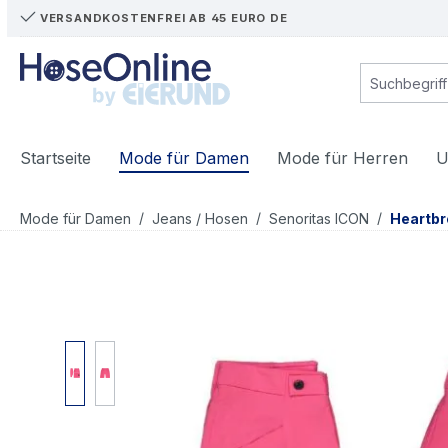
VERSANDKOSTENFREI AB 45 EURO DE
m Hauptinhalt springen
Zur Suche springen
Zur Hauptnavigation springen
Startseite
Mode für Damen
Mode für Herren
U
/
/
/
Mode für Damen
Jeans / Hosen
Senoritas ICON
Heartbr
Bildergalerie überspringen