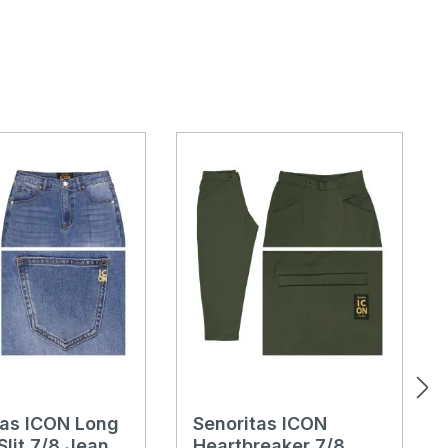
tas ICON Long
Senoritas ICON
Slit 7/8 Jeans
Heartbreaker 7/8