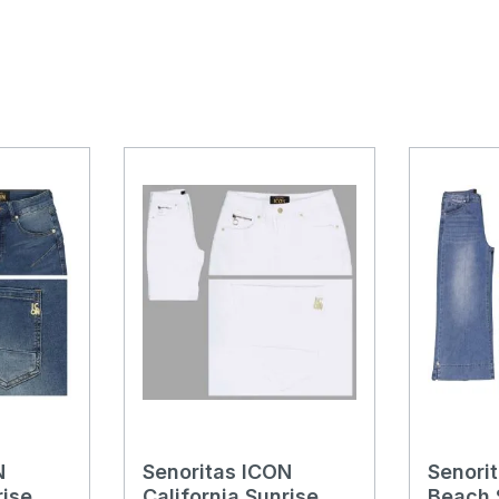
N
Senoritas ICON
Senori
rise
California Sunrise
Beach 