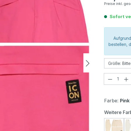
Preise inkl. ge
Sofort ve
Aufgrund
bestellen, 
Produkt
Farbe:
Pink
Weitere Far