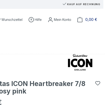
KAUF AUF RECHNUNG
Du hast 0 Produkte auf dem Merkzettel
Ware
0,00 €
Wunschzettel
Hilfe
tas ICON Heartbreaker 7/8
osy pink
€
eis: