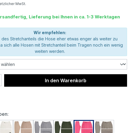
setzlicher MwSt.
rsandfertig, Lieferung bei Ihnen in ca. 1-3 Werktagen
Wir empfehlen:
 des Stretchanteils die Hose eher etwas enger als weiter zu
da sich alle Hosen mit Stretchanteil beim Tragen noch ein wenig
weiten werden.
 Anzahl: Gib den gewünschten Wert ein 
In den Warenkorb
auswählen
ben: