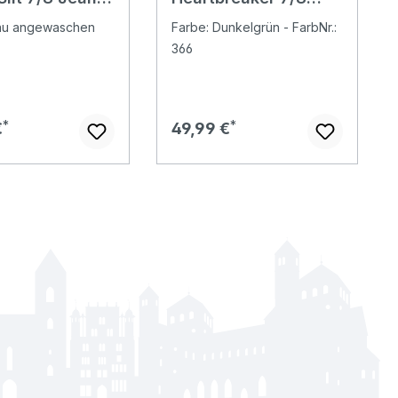
ue
Hose olive
lau angewaschen
Farbe: Dunkelgrün - FarbNr.:
366
er Preis:
Regulärer Preis:
€
49,99 €