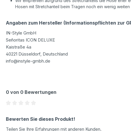
Wir empfehlen aufgrund des Stretchanteils die Hose eher etw
Hosen mit Stretchanteil beim Tragen noch ein wenig weiten
Angaben zum Hersteller (Informationspflichten zur 
IN-Style GmbH
Señoritas ICON DELUXE
Kaistraße 4a
40221 Düsseldorf, Deutschland
info@instyle-gmbh.de
0 von 0 Bewertungen
Durchschnittliche Bewertung von 0 von 5 Sternen
Bewerten Sie dieses Produkt!
Teilen Sie Ihre Erfahrungen mit anderen Kunden.