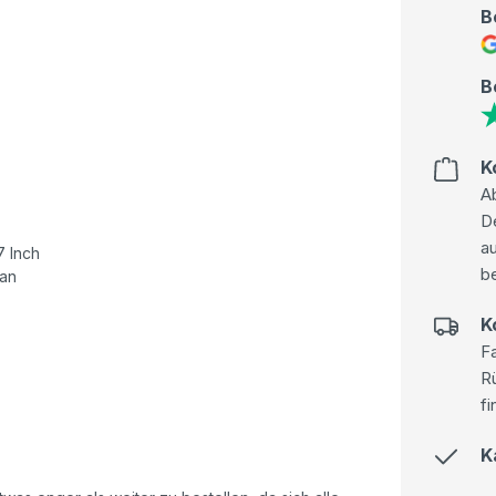
B
B
K
Ab
D
au
7 Inch
be
han
K
Fa
R
fi
K