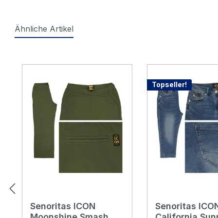
Ähnliche Artikel
Produktgalerie überspringen
Topseller!
Senoritas ICON
Senoritas ICO
Moonshine Smash
California Sun