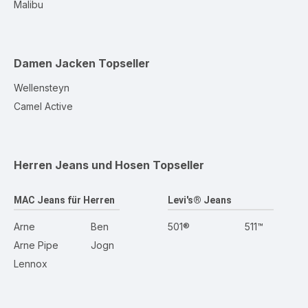
Malibu
Damen Jacken
Topseller
Wellensteyn
Camel Active
Herren Jeans und Hosen
Topseller
MAC Jeans für Herren
Levi's® Jeans
Arne
Ben
501®
511™
Arne Pipe
Jogn
Lennox